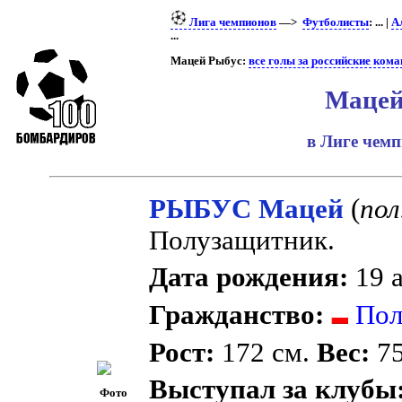
Лига чемпионов
—>
Футболисты
: ... |
А
...
Мацей Рыбус:
все голы за российские ком
Мацей
в Лиге чем
РЫБУС Мацей
(
пол
Полузащитник.
Дата рождения:
19 а
Гражданство:
Пол
Рост:
172 см.
Вес:
75
Выступал за клубы
Фото