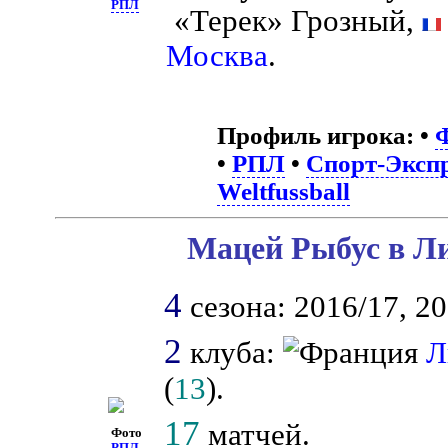
РПЛ
«Терек» Грозный,
Москва
.
Профиль игрока:
•
•
РПЛ
•
Спорт-Экспр
Weltfussball
Мацей Рыбус в Ли
4
сезона: 2016/17, 20
2
клуба:
Л
(
13
).
17
матчей.
Фото
РПЛ