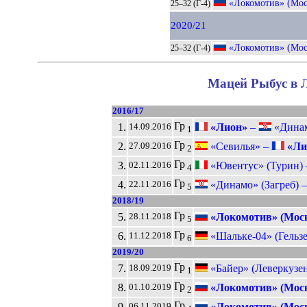
«Локомотив» (Мос
25–32 (Г-4)
2020/21
«Локомотив» (Мос
25–32 (Г-4)
Мацей Рыбус в Л
2016/17
Гр
1.
«Лион»
–
«Динамо
14.09.2016
1
Гр
2.
«Севилья» –
«Ли
27.09.2016
2
Гр
3.
«Ювентус» (Турин)
02.11.2016
4
Гр
4.
«Динамо» (Загреб) 
22.11.2016
5
2018/19
Гр
5.
«Локомотив» (Мос
28.11.2018
5
Гр
6.
«Шальке-04» (Гельз
11.12.2018
6
2019/20
Гр
7.
«Байер» (Леверкузе
18.09.2019
1
Гр
8.
«Локомотив» (Мос
01.10.2019
2
Гр
9.
«Локомотив» (Мос
06.11.2019