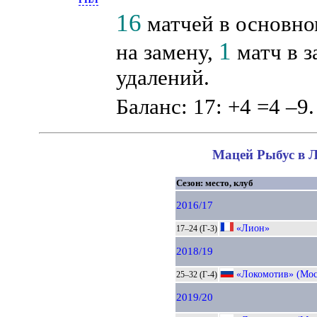
16
матчей в основно
1
на замену,
матч в з
удалений.
Баланс: 17: +4 =4 –9.
Мацей Рыбус в Л
Сезон: место, клуб
2016/17
«Лион»
17–24 (Г-3)
2018/19
«Локомотив» (Мос
25–32 (Г-4)
2019/20