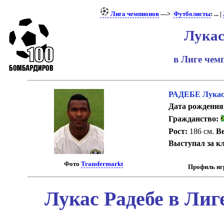
Лига чемпионов
—>
Футболисты
: ... |
Лукас
в Лиге че
РАДЕБЕ Лука
Дата рождения
Гражданство:
Рост:
186 см.
Ве
Выступал за к
Фото
Transfermarkt
Профиль иг
Лукас Радебе в Лиг