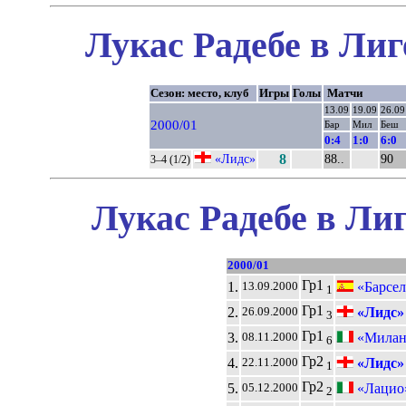
Лукас Радебе в Лиг
Сезон: место, клуб
Игры
Голы
Матчи
13.09
19.09
26.09
2000/01
Бар
Мил
Беш
0:4
1:0
6:0
«Лидс»
8
88..
90
3–4 (1/2)
Лукас Радебе в Ли
2000/01
Гр1
1.
«Барсел
13.09.2000
1
Гр1
2.
«Лидс»
26.09.2000
3
Гр1
3.
«Милан
08.11.2000
6
Гр2
4.
«Лидс»
22.11.2000
1
Гр2
5.
«Лацио»
05.12.2000
2