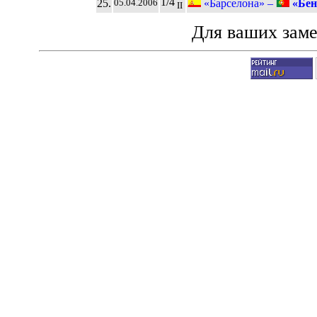
1/4
25.
«Барселона» –
«Бен
05.04.2006
II
Для ваших зам