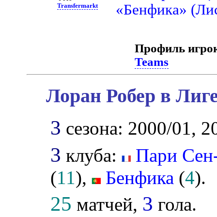
«Бенфика» (Ли
Transfermarkt
Профиль игро
Teams
Лоран Робер в Лиг
3
сезона: 2000/01, 2
3
клуба:
Пари Сен
(
11
),
Бенфика
(
4
).
25
3
матчей,
гола.