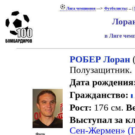
Лига чемпионов
—>
Футболисты
: ... |
Лоран
в Лиге че
РОБЕР Лоран
Полузащитник.
Дата рождения
Гражданство:
Рост:
176 см.
Ве
Выступал за к
Сен-Жермен» (
Фото