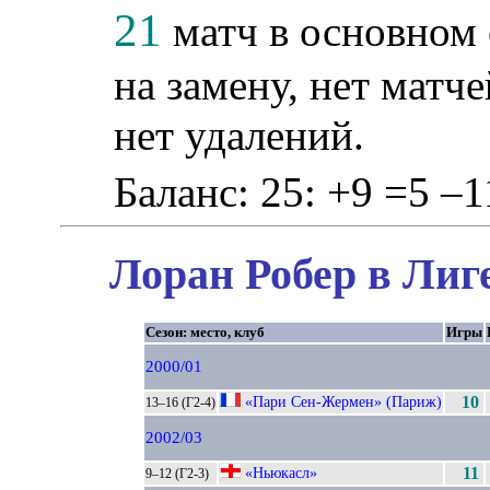
21
матч в основном 
на замену, нет матче
нет удалений.
Баланс: 25: +9 =5 –1
Лоран Робер в Лиг
Сезон: место, клуб
Игры
2000/01
«Пари Сен-Жермен» (Париж)
10
13–16 (Г2-4)
2002/03
«Ньюкасл»
11
9–12 (Г2-3)