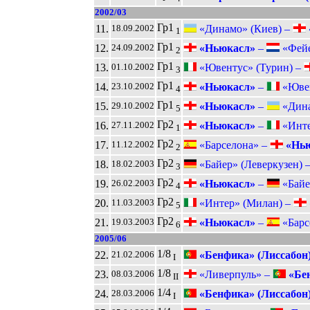
2002/03
Гр1
11.
«Динамо» (Киев) –
18.09.2002
1
Гр1
12.
«Ньюкасл»
–
«Фейе
24.09.2002
2
Гр1
13.
«Ювентус» (Турин) –
01.10.2002
3
Гр1
14.
«Ньюкасл»
–
«Ювен
23.10.2002
4
Гр1
15.
«Ньюкасл»
–
«Дина
29.10.2002
5
Гр2
16.
«Ньюкасл»
–
«Инте
27.11.2002
1
Гр2
17.
«Барселона» –
«Нью
11.12.2002
2
Гр2
18.
«Байер» (Леверкузен) 
18.02.2003
3
Гр2
19.
«Ньюкасл»
–
«Байер
26.02.2003
4
Гр2
20.
«Интер» (Милан) –
11.03.2003
5
Гр2
21.
«Ньюкасл»
–
«Барс
19.03.2003
6
2005/06
1/8
22.
«Бенфика» (Лиссабон
21.02.2006
I
1/8
23.
«Ливерпуль» –
«Бен
08.03.2006
II
1/4
24.
«Бенфика» (Лиссабон
28.03.2006
I