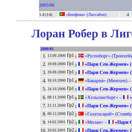
2005/06
«Бенфика» (Лиссабон)
4
5–8 (1/4)
Лоран Робер в Лиг
2000/01
Гр1
1.
«Русенборг» (Тронхей
13.09.2000
1
Гр1
2.
«Пари Сен-Жермен» 
19.09.2000
2
Гр1
3.
«Пари Сен-Жермен» 
26.09.2000
3
Гр1
4.
«Бавария» (Мюнхен) –
18.10.2000
4
Гр1
5.
«Пари Сен-Жермен» 
24.10.2000
5
Гр1
6.
«Хельсингборг» –
«
08.11.2000
6
Гр2
7.
«Пари Сен-Жермен» 
21.11.2000
1
Гр2
8.
«Галатасарай» (Стамбу
06.12.2000
2
Гр2
9.
«Милан» –
«Пари С
14.02.2001
3
Гр2
10.
«Пари Сен-Жермен» 
20.02.2001
4