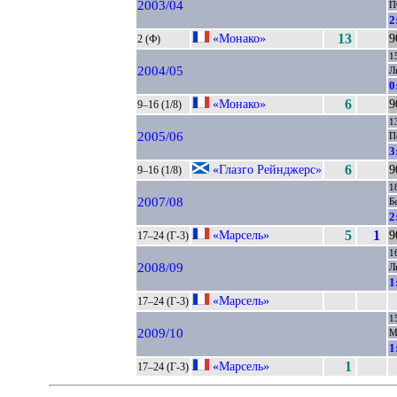
2003/04
П
2
«Монако»
13
9
2 (Ф)
1
2004/05
Л
0
«Монако»
6
9
9–16 (1/8)
1
2005/06
П
3
«Глазго Рейнджерс»
6
9
9–16 (1/8)
1
2007/08
Б
2
«Марсель»
5
1
9
17–24 (Г-3)
1
2008/09
Л
1
«Марсель»
17–24 (Г-3)
1
2009/10
М
1
«Марсель»
1
17–24 (Г-3)