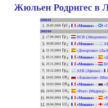
Жюльен Родригес в Л
2000/01
Гр1
1.
«Монако»
–
«Гл
20.09.2000
2
2003/04
Гр
2.
ПСВ (Эйндховен)
17.09.2003
1
Гр
3.
«Монако»
–
АЕ
30.09.2003
2
Гр
4.
«Депортиво» (Ла-К
21.10.2003
3
Гр
5.
«Монако»
–
«Де
05.11.2003
4
Гр
6.
«Монако»
–
ПС
25.11.2003
5
Гр
7.
АЕК (Афины) –
10.12.2003
6
1/8
8.
«Локомотив» (Мос
24.02.2004
I
1/8
9.
«Монако»
–
«Л
10.03.2004
II
1/4
10.
«Реал» (Мадрид) 
24.03.2004
I
1/4
11.
«Монако»
–
«Ре
06.04.2004
II
1/2
12.
«Монако»
–
«Че
20.04.2004
I