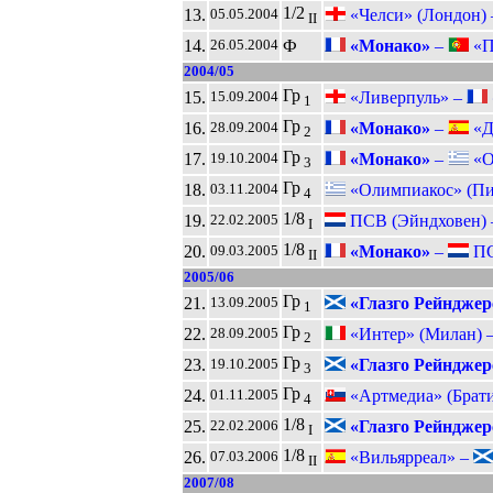
1/2
13.
«Челси» (Лондон)
05.05.2004
II
14.
Ф
«Монако»
–
«П
26.05.2004
2004/05
Гр
15.
«Ливерпуль» –
15.09.2004
1
Гр
16.
«Монако»
–
«Де
28.09.2004
2
Гр
17.
«Монако»
–
«О
19.10.2004
3
Гр
18.
«Олимпиакос» (Пи
03.11.2004
4
1/8
19.
ПСВ (Эйндховен)
22.02.2005
I
1/8
20.
«Монако»
–
ПС
09.03.2005
II
2005/06
Гр
21.
«Глазго Рейнджер
13.09.2005
1
Гр
22.
«Интер» (Милан) 
28.09.2005
2
Гр
23.
«Глазго Рейнджер
19.10.2005
3
Гр
24.
«Артмедиа» (Брати
01.11.2005
4
1/8
25.
«Глазго Рейнджер
22.02.2006
I
1/8
26.
«Вильярреал» –
07.03.2006
II
2007/08