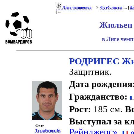
Лига чемпионов
—>
Футболисты
: ... |
Д
| ...
Жюльен 
в Лиге чем
РОДРИГЕС Жю
Защитник.
Дата рождения
Гражданство:
Рост:
185 см.
Ве
Выступал за к
Фото
Рейнджерс»
,
«
Transfermarkt