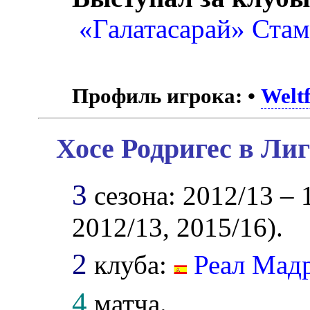
«Галатасарай» Ста
Профиль игрока:
•
Weltf
Хосе Родригес в Ли
3
сезона: 2012/13 – 1
2012/13, 2015/16).
2
клуба:
Реал Мад
4
матча.