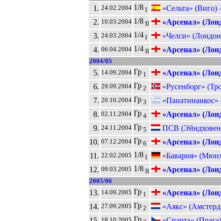
1/8
1.
«Сельта» (Виго) 
24.02.2004
I
1/8
2.
«Арсенал» (Лон
10.03.2004
II
1/4
3.
«Челси» (Лондон
24.03.2004
I
1/4
4.
«Арсенал» (Лон
06.04.2004
II
2004/05
Гр
5.
«Арсенал» (Лон
14.09.2004
1
Гр
6.
«Русенборг» (Тр
29.09.2004
2
Гр
7.
«Панатинаикос»
20.10.2004
3
Гр
8.
«Арсенал» (Лон
02.11.2004
4
Гр
9.
ПСВ (Эйндховен
24.11.2004
5
Гр
10.
«Арсенал» (Лон
07.12.2004
6
1/8
11.
«Бавария» (Мюнх
22.02.2005
I
1/8
12.
«Арсенал» (Лон
09.03.2005
II
2005/06
Гр
13.
«Арсенал» (Лон
14.09.2005
1
Гр
14.
«Аякс» (Амстерд
27.09.2005
2
Гр
15.
«Спарта» (Прага
18.10.2005