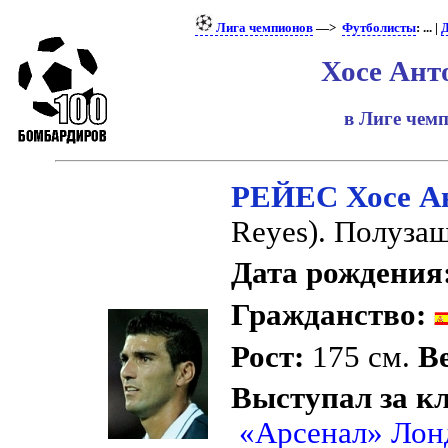
Лига чемпионов
—>
Футболисты
: ... |
Д
Хосе Ант
в Лиге чем
РЕЙЕС Хосе А
Reyes). Полуза
Дата рождения
Гражданство:
Рост:
175 см.
Ве
Выступал за к
«Арсенал» Лон