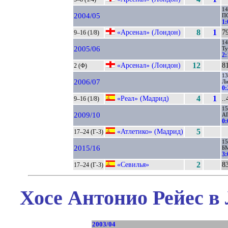
14
2004/05
П
1:
«Арсенал» (Лондон)
8
1
79
9–16 (1/8)
14
2005/06
Ту
2:
«Арсенал» (Лондон)
12
81
2 (Ф)
13
2006/07
Л
0:
«Реал» (Мадрид)
4
1
..
9–16 (1/8)
15
2009/10
А
0:
«Атлетико» (Мадрид)
5
17–24 (Г-3)
15
2015/16
Б
3:
«Севилья»
2
83
17–24 (Г-3)
Хосе Антонио Рейес в
2003/04