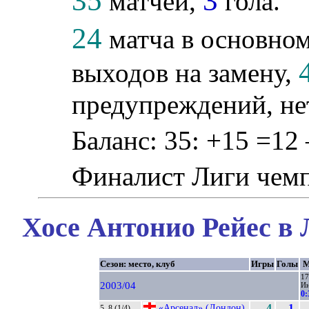
35
3
матчей,
гола.
24
матча в основном
выходов на замену,
предупреждений, не
Баланс: 35: +15 =12 
Финалист Лиги чем
Хосе Антонио Рейес в 
Сезон: место, клуб
Игры
Голы
М
17
2003/04
И
0:
«Арсенал» (Лондон)
4
1
5–8 (1/4)