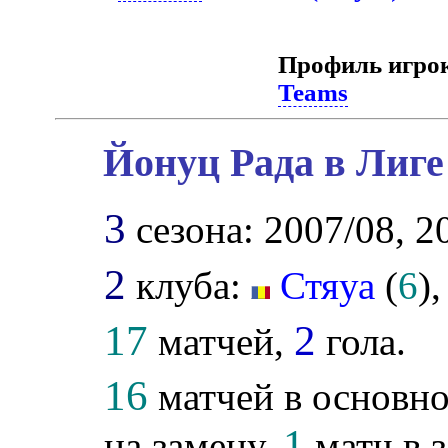
Профиль игро
Teams
Йонуц Рада в Лиге
3
сезона: 2007/08, 2
2
клуба:
Стяуа
(
6
)
17
2
матчей,
гола.
16
матчей в основно
1
на замену,
матч в з