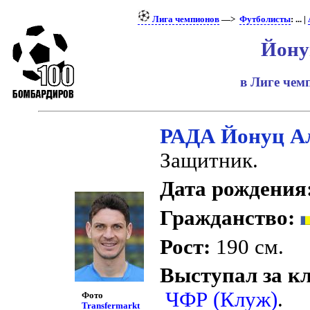
Лига чемпионов
—>
Футболисты
: ... |
Йону
в Лиге че
РАДА Йонуц А
Защитник.
Дата рождения
Гражданство:
Рост:
190 см.
Выступал за к
ЧФР (Клуж)
.
Фото
Transfermarkt