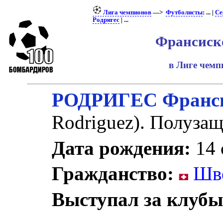
Лига чемпионов
—>
Футболисты
: ... |
Се
Родригес
| ...
Франсиско
в Лиге чем
РОДРИГЕС Франс
Rodriguez). Полуза
Дата рождения:
14 
Гражданство:
Шве
Выступал за клубы