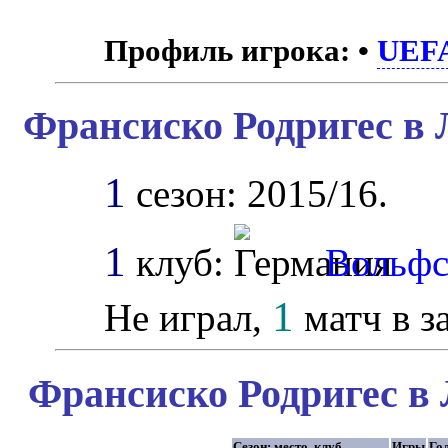
Профиль игрока:
•
UEF
Франсиско Родригес в 
1
сезон: 2015/16.
1
клуб:
Вольфс
1
Не играл,
матч в з
Франсиско Родригес в 
Сезон: место, клуб
Игры
Го