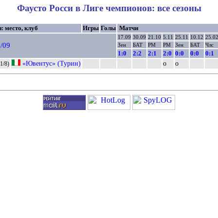
Фаусто Росси в Лиге чемпионов: все сезоны
: место, клуб
Игры
Голы
Матчи
17.09
30.09
21.10
5.11
25.11
10.12
25.0
/09
Зен
БАТ
РМ
РМ
Зен
БАТ
Члс
1:0
2:2
2:1
2:0
0:0
0:0
0:1
«Ювентус» (Турин)
о
о
1/8)