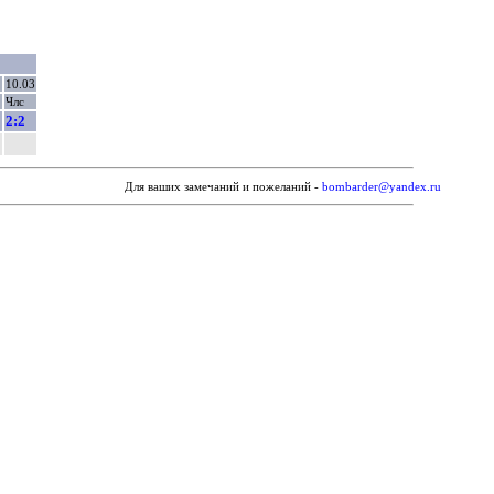
2
10.03
Члс
2:2
Для ваших замечаний и пожеланий -
bombarder@yandex.ru