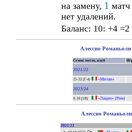
1
на замену,
матч 
нет удалений.
Баланс: 10: +4 =2
Алессио Романьоли 
Сезон: место, клуб
Иг
2021/22
«Милан»
25–32 (Г-4)
2023/24
«Лацио» (Рим)
9–16 (1/8)
Алессио Романьоли 
2021/22
Гр