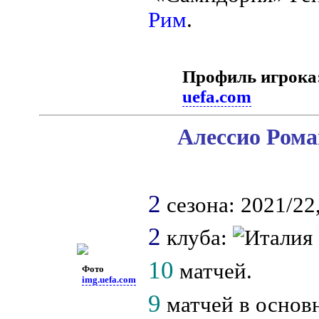
Рим
.
Профиль игрока
uefa.com
Алессио Рома
2
сезона: 2021/22,
2
клуба:
10
матчей.
Фото
img.uefa.com
9
матчей в основ