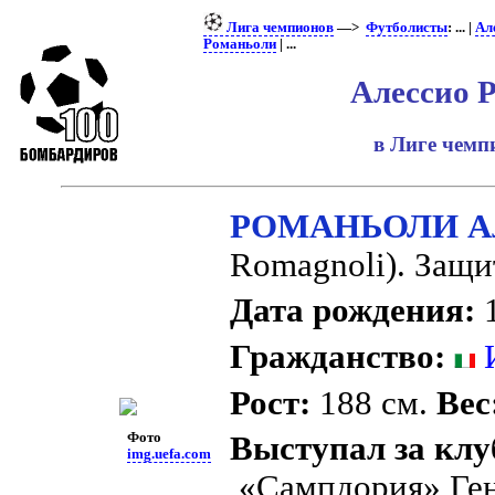
Лига чемпионов
—>
Футболисты
: ... |
Ал
Романьоли
| ...
Алессио 
в Лиге чем
РОМАНЬОЛИ Ал
Romagnoli). Защи
Дата рождения:
1
Гражданство:
И
Рост:
188 см.
Вес
Фото
Выступал за клу
img.uefa.com
«Сампдория» Ге