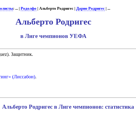
олисты
: ... |
Родолфо
| Альберто Родригес |
Дарио Родригес
| ...
Альберто Родригес
в Лиге чемпионов УЕФА
guez). Защитник.
инг» (Лиссабон)
.
Альберто Родригес в Лиге чемпионов: статистика