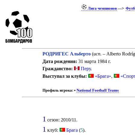
Лига чемпионов
—>
Футб
РОДРИГЕС Альберто
(
исп.
– Alberto Rodrí
Дата рождения:
31 марта 1984 г.
Гражданство:
Перу
.
Выступал за клубы:
«Брага»
,
«Спорт
Профиль игрока:
•
National Football Teams
1
сезон: 2010/11.
1
клуб:
Брага
(
5
).