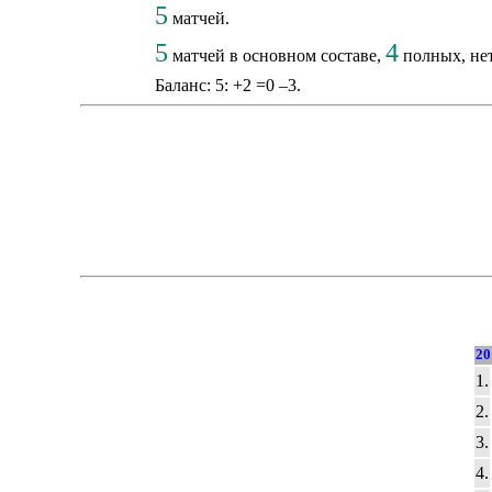
5
матчей.
5
4
матчей в основном составе,
полных, нет
Баланс: 5: +2 =0 –3.
20
1.
2.
3.
4.