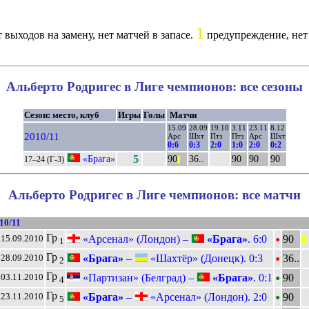
1
 выходов на замену, нет матчей в запасе.
предупреждение, нет
Альберто Родригес в Лиге чемпионов: все сезоны
Сезон: место, клуб
Игры
Голы
Матчи
15.09
28.09
19.10
3.11
23.11
8.12
2010/11
Арс
Шхт
Птз
Птз
Арс
Шхт
0:6
0:3
2:0
1:0
2:0
0:2
«Брага»
5
90
36..
90
90
90
17–24 (Г-3)
||
Альберто Родригес в Лиге чемпионов: все матчи
10/11
•
Гр
«Арсенал» (Лондон) –
«Брага»
. 6:0
90
15.09.2010
|||
1
•
Гр
«Брага»
–
«Шахтёр» (Донецк). 0:3
36..
28.09.2010
2
•
Гр
«Партизан» (Белград) –
«Брага»
. 0:1
90
03.11.2010
4
•
Гр
«Брага»
–
«Арсенал» (Лондон). 2:0
90
23.11.2010
5