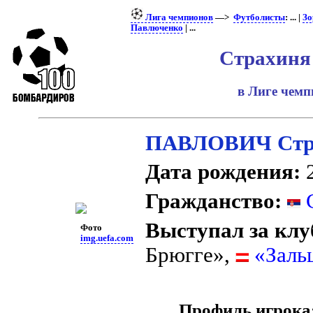
Лига чемпионов
—>
Футболисты
: ... |
Зо
Павлюченко
| ...
Страхиня
в Лиге чем
ПАВЛОВИЧ Стр
Дата рождения:
2
Гражданство:
С
Выступал за клу
Фото
img.uefa.com
Брюгге»,
«Заль
Профиль игрока