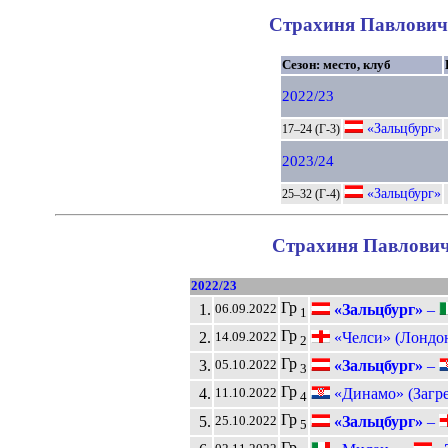
Страхиня Павлович 
Сезон: место, клуб
2022/23
«Зальцбург»
17–24 (Г-3)
2023/24
«Зальцбург»
25–32 (Г-4)
Страхиня Павлович 
2022/23
Гр
1.
«Зальцбург»
–
06.09.2022
1
Гр
2.
«Челси» (Лондо
14.09.2022
2
Гр
3.
«Зальцбург»
–
05.10.2022
3
Гр
4.
«Динамо» (Загре
11.10.2022
4
Гр
5.
«Зальцбург»
–
25.10.2022
5
Гр