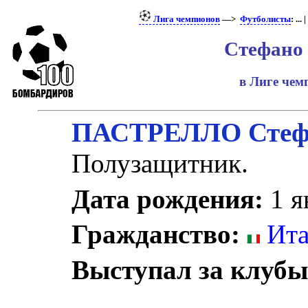
Лига чемпионов
—>
Футболисты
: ... |
Стефано
в Лиге че
ПАСТРЕЛЛО Стеф
Полузащитник.
Дата рождения:
1 я
Гражданство:
Ита
Выступал за клубы