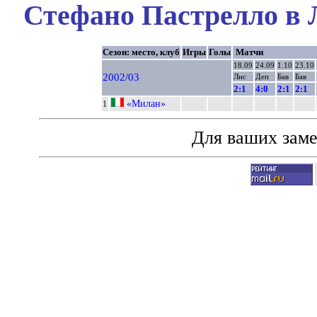
Стефано Пастрелло в 
Сезон: место, клуб
Игры
Голы
Матчи
18.09
24.09
1.10
23.10
2002/03
Лнс
Деп
Бав
Бав
2:1
4:0
2:1
2:1
«Милан»
1
Для ваших зам