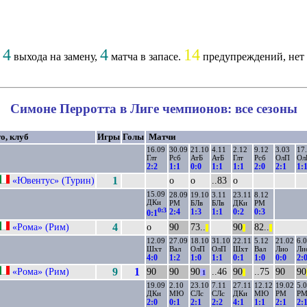
4
4
14
,
выхода на замену,
матча в запасе.
предупреждений, нет 
Симоне Перротта в Лиге чемпионов: все сезоны
о, клуб
Игры
Голы
Матчи
16.09
30.09
21.10
4.11
2.12
9.12
3.03
17
Глт
Рсб
АтБ
АтБ
Глт
Рсб
ОлП
Ол
2:2
1:1
0:0
1:1
1:1
2:0
2:1
1:
«Ювентус» (Турин)
1
о
о
..83
о
15.09
28.09
19.10
3.11
23.11
8.12
ДКи
РМ
БЛв
БЛв
ДКи
РМ
0:3
2:4
1:3
1:1
0:2
0:3
0:1
«Рома» (Рим)
4
о
90
73..
90
82..
||
||
||
12.09
27.09
18.10
31.10
22.11
5.12
21.02
6.
Шхт
Вал
ОлП
ОлП
Шхт
Вал
Лио
Ли
4:0
1:2
1:0
1:1
0:1
1:0
0:0
2:
«Рома» (Рим)
9
1
90
90
90
..46
90
..75
90
90
1
||
19.09
2.10
23.10
7.11
27.11
12.12
19.02
5.
ДКи
МЮ
СЛс
СЛс
ДКи
МЮ
РМ
Р
2:0
0:1
2:1
2:2
4:1
1:1
2:1
2: