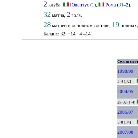
2
клуба:
Ювентус
(
1
),
Рома
(
31
–
2
).
32
2
матча,
гола.
28
19
матчей в основном составе,
полных
Баланс: 32: +14 =4 –14.
Сезон: мест
1998/99
3–4 (1/2)
2004/05
25–32 (Г-4)
2006/07
5–8 (1/4)
2007/08