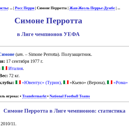
исты
: ... |
Росс Перри
| Симоне Перротта |
Жан-Жоэль Перрье-Думбе
| ...
Симоне Перротта
в Лиге чемпионов УЕФА
Симоне
(
ит.
– Simone Perrotta). Полузащитник.
ия:
17 сентября 1977 г.
:
Италия
.
Вес:
72 кг.
 клубы:
«Ювентус» (Турин)
,
«Кьево» (Верона),
«Рома» 
ль игрока:
•
Transfermarkt
•
National Football Teams
Симоне Перротта в Лиге чемпионов: статистика
 2010/11.