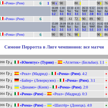
«Рома» (Рим)
6
1
90
90
80..
90
76
1
||
||
16.09
1.10
22.10
4.11
26.11
9.12
24.02
11
ЧФР
Бдо
Члс
Члс
ЧФР
Бдо
Арс
Ар
1:2
3:1
0:1
3:1
3:1
2:0
0:1
1:
«Рома» (Рим)
6
90
..61
72..
90..
89..
90
||
15.09
28.09
19.10
3.11
23.11
8.12
16.02
8.
Бав
ЧФР
Баз
Баз
Бав
ЧФР
Шхт
Шх
0:2
2:1
1:3
3:2
3:2
1:1
2:3
0:
«Рома» (Рим)
6
90
90
74..
90
90
86
||
||
Симоне Перротта в Лиге чемпионов: все матчи
•
Гр
«Ювентус» (Турин)
–
«Атлетик» (Бильбао). 1:1
1998
4
•
Гр
«Реал» (Мадрид) –
«Рома» (Рим)
. 4:2
2004
2
•
Гр
«Байер» (Леверкузен) –
«Рома» (Рим)
. 3:1
2004
3
•
Гр
«Динамо» (Киев) –
«Рома» (Рим)
. 2:0
2004
5
•
Гр
«Рома» (Рим)
–
«Реал» (Мадрид). 0:3
2004
6
•
Гр
«Рома» (Рим)
–
«Шахтёр» (Донецк). 4:0
2006
1