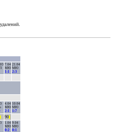
удалений.
.03
7.04
21.04
П
МЮ
МЮ
1
1:1
2:3
03
4.04
10.04
о
МЮ
МЮ
0
2:1
1:7
90
||
||
03
1.04
9.04
М
МЮ
МЮ
1
0:2
0:1