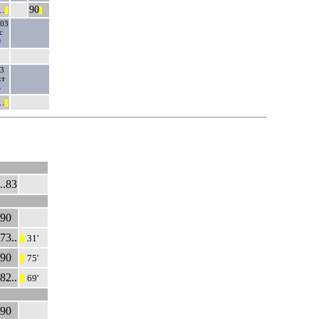
..
90
||
||
.03
с
0
03
т
3
..
||
..83
90
73..
31'
|||
90
75'
|||
82..
69'
|||
90