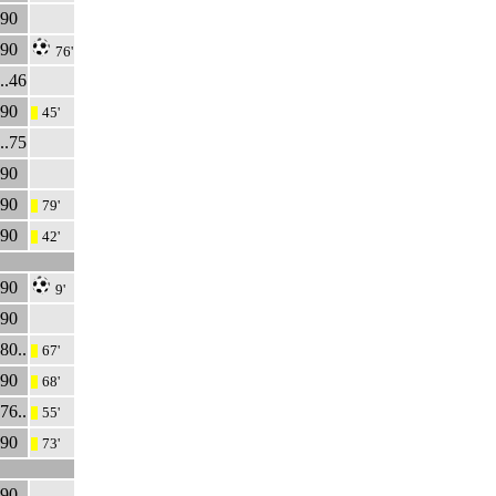
90
90
76'
..46
90
45'
|||
..75
90
90
79'
|||
90
42'
|||
90
9'
90
80..
67'
|||
90
68'
|||
76..
55'
|||
90
73'
|||
90