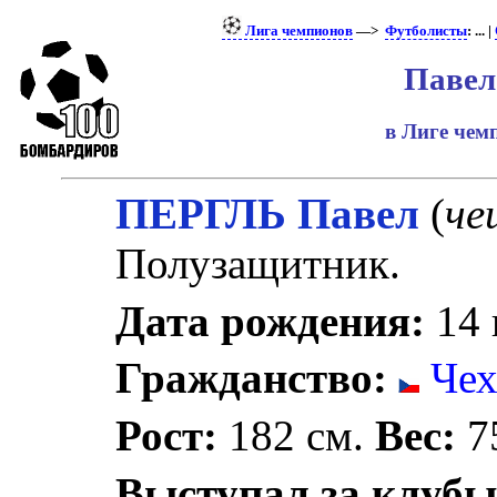
Лига чемпионов
—>
Футболисты
: ... |
Павел
в Лиге че
ПЕРГЛЬ Павел
(
че
Полузащитник.
Дата рождения:
14 
Гражданство:
Чех
Рост:
182 см.
Вес:
75
Выступал за клубы