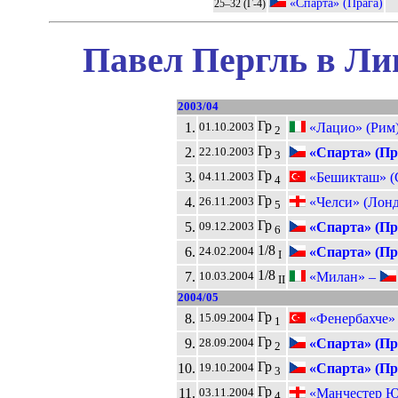
«Спарта» (Прага)
25–32 (Г-4)
Павел Пергль в Ли
2003/04
Гр
1.
«Лацио» (Рим
01.10.2003
2
Гр
2.
«Спарта» (Пр
22.10.2003
3
Гр
3.
«Бешикташ» (
04.11.2003
4
Гр
4.
«Челси» (Лонд
26.11.2003
5
Гр
5.
«Спарта» (Пр
09.12.2003
6
1/8
6.
«Спарта» (Пр
24.02.2004
I
1/8
7.
«Милан» –
10.03.2004
II
2004/05
Гр
8.
«Фенербахче» 
15.09.2004
1
Гр
9.
«Спарта» (Пр
28.09.2004
2
Гр
10.
«Спарта» (Пр
19.10.2004
3
Гр
11.
«Манчестер Ю
03.11.2004
4