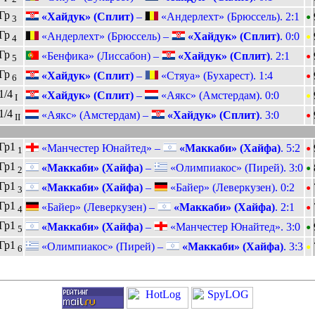
•
Гр
«Хайдук» (Сплит)
–
«Андерлехт» (Брюссель). 2:1
3
•
Гр
«Андерлехт» (Брюссель) –
«Хайдук» (Сплит)
. 0:0
4
•
Гр
«Бенфика» (Лиссабон) –
«Хайдук» (Сплит)
. 2:1
5
•
Гр
«Хайдук» (Сплит)
–
«Стяуа» (Бухарест). 1:4
6
•
1/4
«Хайдук» (Сплит)
–
«Аякс» (Амстердам). 0:0
I
•
1/4
«Аякс» (Амстердам) –
«Хайдук» (Сплит)
. 3:0
II
•
Гр1
«Манчестер Юнайтед» –
«Маккаби» (Хайфа)
. 5:2
1
•
Гр1
«Маккаби» (Хайфа)
–
«Олимпиакос» (Пирей). 3:0
2
•
Гр1
«Маккаби» (Хайфа)
–
«Байер» (Леверкузен). 0:2
3
•
Гр1
«Байер» (Леверкузен) –
«Маккаби» (Хайфа)
. 2:1
4
•
Гр1
«Маккаби» (Хайфа)
–
«Манчестер Юнайтед». 3:0
5
•
Гр1
«Олимпиакос» (Пирей) –
«Маккаби» (Хайфа)
. 3:3
6