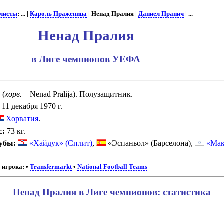
листы
: ... |
Кароль Праженица
| Ненад Пралия |
Даниел Пранич
| ...
Ненад Пралия
в Лиге чемпионов УЕФА
д
(
хорв.
– Nenad Pralija). Полузащитник.
11 декабря 1970 г.
Хорватия
.
с:
73 кг.
убы:
«Хайдук» (Сплит)
,
«Эспаньол» (Барселона),
«Мак
 игрока:
•
Transfermarkt
•
National Football Teams
Ненад Пралия в Лиге чемпионов: статистика