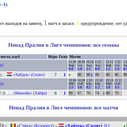
6
–
1
).
1
1
ет выходов на замену,
матч в запасе.
предупреждение, нет у
Ненад Пралия в Лиге чемпионов: все сезоны
 место, клуб
Игры
Голы
Матчи
14.09
28.09
19.10
2.11
23.11
7.12
1.
95
Бнф
Стя
Анд
Анд
Бнф
Стя
Ая
0:0
1:0
2:1
0:0
1:2
1:4
0:
«Хайдук» (Сплит)
7
1
о
90
90
90
90
90
9
4)
1
18.09
24.09
1.10
23.10
29.10
13.11
03
МЮ
ОлП
БЛв
БЛв
МЮ
ОлП
2:5
3:0
0:2
1:2
3:0
3:3
«Маккаби» (Хайфа)
6
1
90
87..
70..
74..
90
79..
Г-3)
||
1
Ненад Пралия в Лиге чемпионов: все матчи
•
Гр
«Стяуа» (Бухарест) –
«Хайдук» (Сплит)
. 0:1
2