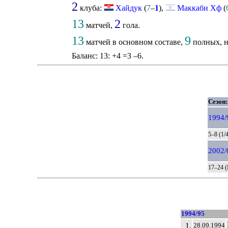
2
клуба:
Хайдук
(
7
–
1
),
Маккаби Хф
(
13
2
матчей,
гола.
13
9
матчей в основном составе,
полных, н
Баланс: 13: +4 =3 –6.
Сезон:
1994/
5–8 (1/
2002/
17–24 (
1994/95
1.
28.09.1994