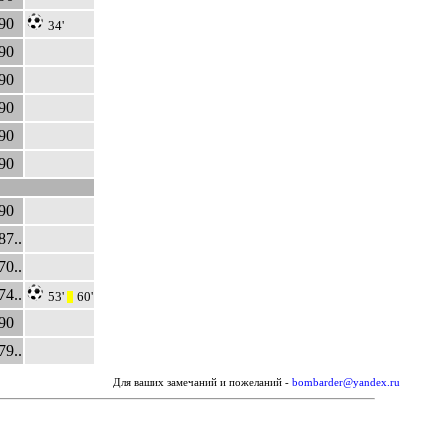
90
34'
90
90
90
90
90
90
87..
70..
74..
53'
60'
|||
90
79..
Для ваших замечаний и пожеланий -
bombarder@yandex.ru