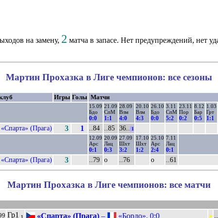
2
ыходов на замену,
матча в запасе. Нет предупреждений, нет уд
Мартин Прохазка в Лиге чемпионов: все сезоны
 клуб
Игры
Голы
Матчи
15.09
21.09
28.09
20.10
26.10
3.11
23.11
8.12
1.03
Бдо
СпМ
Влм
Влм
Бдо
СпМ
Пор
Бар
Грт
0:0
1:1
4:0
4:3
0:0
5:2
0:2
0:5
1:1
«Спарта» (Прага)
3
1
..84
..85
36..
1
12.09
20.09
27.09
17.10
25.10
7.11
Арс
Лац
Шхт
Шхт
Арс
Лац
0:1
0:3
3:2
1:2
2:4
0:1
«Спарта» (Прага)
3
..79
о
..76
о
..61
Мартин Прохазка в Лиге чемпионов: все матчи
•
Гр1
«Спарта» (Прага)
–
«Бордо». 0:0
.
99
1