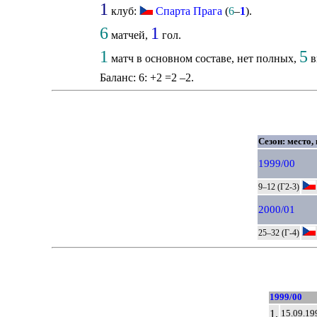
1
клуб:
Спарта Прага
(
6
–
1
).
6
1
матчей,
гол.
1
5
матч в основном составе, нет полных,
в
Баланс: 6: +2 =2 –2.
Сезон: место,
1999/00
9–12 (Г2-3)
2000/01
25–32 (Г-4)
1999/00
1.
15.09.19