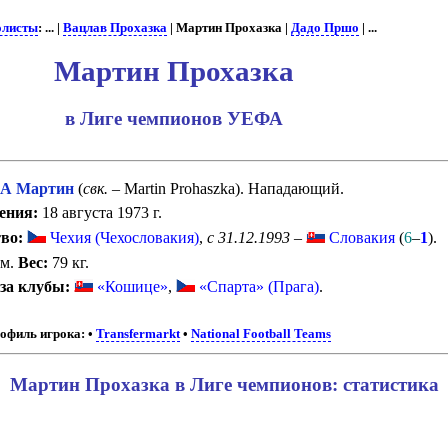
олисты
: ... |
Вацлав Прохазка
| Мартин Прохазка |
Дадо Пршо
| ...
Мартин Прохазка
в Лиге чемпионов УЕФА
А Мартин
(
свк.
– Martin Prohaszka). Нападающий.
ения:
18 августа 1973 г.
во:
Чехия (Чехословакия)
,
с 31.12.1993
–
Словакия
(
6
–
1
).
см.
Вес:
79 кг.
за клубы:
«Кошице»
,
«Спарта» (Прага)
.
офиль игрока:
•
Transfermarkt
•
National Football Teams
Мартин Прохазка в Лиге чемпионов: статистика