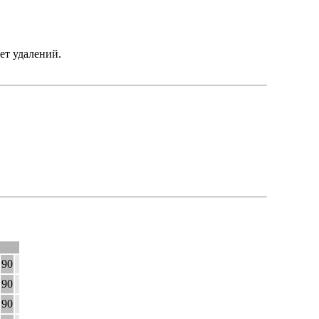
ет удалений.
90
90
90