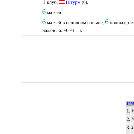
1
клуб:
Штурм
(
6
).
6
матчей.
6
6
матчей в основном составе,
полных, нет
Баланс: 6: +0 =1 –5.
199
1.
1
2.
3
3.
2