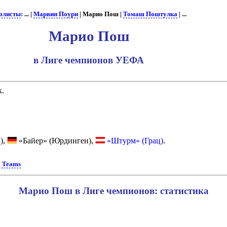
олисты
: ... |
Марвин Поури
| Марио Пош |
Томаш Поштулка
| ...
Марио Пош
в Лиге чемпионов УЕФА
к.
),
«Байер» (Юрдинген),
«Штурм» (Грац)
.
l Teams
Марио Пош в Лиге чемпионов: статистика