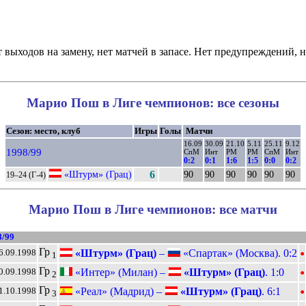
 выходов на замену, нет матчей в запасе. Нет предупреждений, н
Марио Пош в Лиге чемпионов: все сезоны
Сезон: место, клуб
Игры
Голы
Матчи
16.09
30.09
21.10
5.11
25.11
9.12
1998/99
СпМ
Инт
РМ
РМ
СпМ
Инт
0:2
0:1
1:6
1:5
0:0
0:2
«Штурм» (Грац)
6
90
90
90
90
90
90
19–24 (Г-4)
Марио Пош в Лиге чемпионов: все матчи
8/99
•
Гр
«Штурм» (Грац)
–
«Спартак» (Москва). 0:2
6.09.1998
1
•
Гр
«Интер» (Милан) –
«Штурм» (Грац)
. 1:0
0.09.1998
2
•
Гр
«Реал» (Мадрид) –
«Штурм» (Грац)
. 6:1
1.10.1998
3