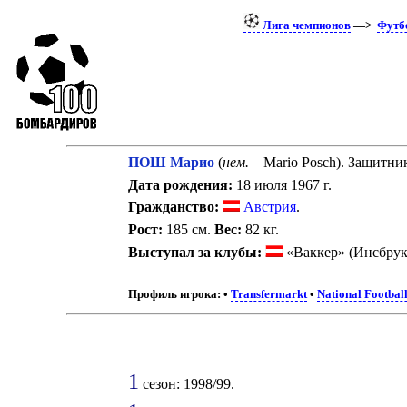
Лига чемпионов
—>
Футб
ПОШ Марио
(
нем.
– Mario Posch). Защитни
Дата рождения:
18 июля 1967 г.
Гражданство:
Австрия
.
Рост:
185 см.
Вес:
82 кг.
Выступал за клубы:
«Ваккер» (Инсбрук
Профиль игрока:
•
Transfermarkt
•
National Footbal
1
сезон: 1998/99.