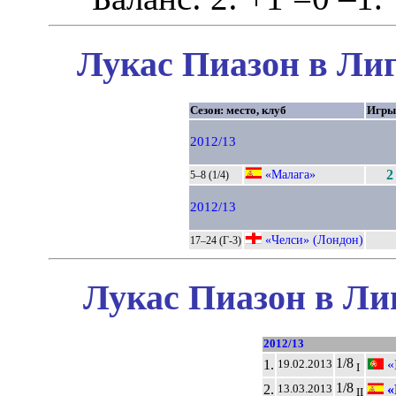
Лукас Пиазон в Лиг
Сезон: место, клуб
Игры
2012/13
«Малага»
2
5–8 (1/4)
2012/13
«Челси» (Лондон)
17–24 (Г-3)
Лукас Пиазон в Ли
2012/13
1/8
1.
«
19.02.2013
I
1/8
2.
«
13.03.2013
II