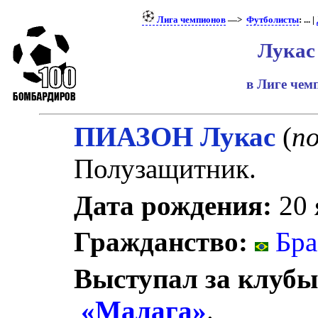
Лига чемпионов
—>
Футболисты
: ... |
Лукас
в Лиге че
ПИАЗОН Лукас
(
п
Полузащитник.
Дата рождения:
20 
Гражданство:
Бра
Выступал за клубы
«Малага»
.