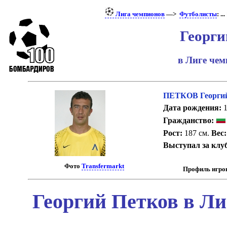
Лига чемпионов
—>
Футболисты
: ...
Георги
в Лиге че
ПЕТКОВ Георги
Дата рождения:
1
Гражданство:
Рост:
187 см.
Вес:
Выступал за клу
Фото
Transfermarkt
Профиль игро
Георгий Петков в Ли