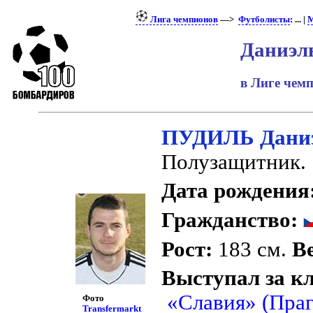
Лига чемпионов
—>
Футболисты
: ... |
М
Даниэл
в Лиге чем
ПУДИЛЬ Дани
Полузащитник.
Дата рождения
Гражданство:
Рост:
183 см.
Ве
Выступал за к
«Славия» (Праг
Фото
Transfermarkt