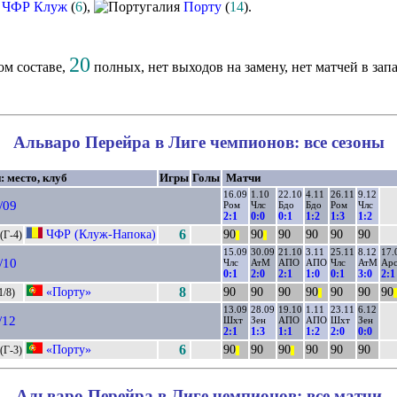
ЧФР Клуж
(
6
),
Порту
(
14
).
20
ом составе,
полных, нет выходов на замену, нет матчей в зап
Альваро Перейра в Лиге чемпионов: все сезоны
: место, клуб
Игры
Голы
Матчи
16.09
1.10
22.10
4.11
26.11
9.12
/09
Ром
Члс
Бдо
Бдо
Ром
Члс
2:1
0:0
0:1
1:2
1:3
1:2
ЧФР (Клуж-Напока)
6
90
90
90
90
90
90
(Г-4)
||
||
15.09
30.09
21.10
3.11
25.11
8.12
17.
/10
Члс
АтМ
АПО
АПО
Члс
АтМ
Ар
0:1
2:0
2:1
1:0
0:1
3:0
2:1
«Порту»
8
90
90
90
90
90
90
90
1/8)
||
||
13.09
28.09
19.10
1.11
23.11
6.12
/12
Шхт
Зен
АПО
АПО
Шхт
Зен
2:1
1:3
1:1
1:2
2:0
0:0
«Порту»
6
90
90
90
90
90
90
(Г-3)
||
||
Альваро Перейра в Лиге чемпионов: все матчи