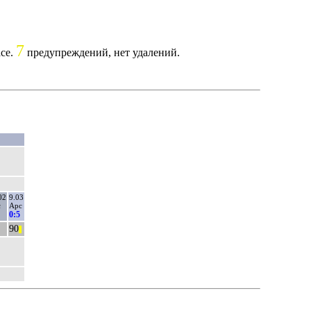
7
асе.
предупреждений, нет удалений.
02
9.03
с
Арс
0:5
90
||