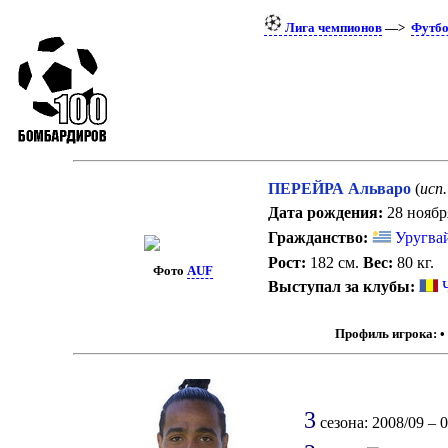
Лига чемпионов
—>
Футб
ПЕРЕЙРА Альваро
(
исп.
Дата рождения:
28 ноября
Гражданство:
Уругва
Рост:
182 см.
Вес:
80 кг.
Фото
AUF
Выступал за клубы:
Профиль игрока:
3
сезона: 2008/09 – 0