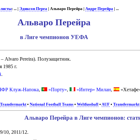
олисты
: ... |
Эдиксон Переа
| Альваро Перейра |
Андре Перейра
| ...
Альваро Перейра
в Лиге чемпионов УЕФА
– Alvaro Pereira). Полузащитник.
 1985 г.
й
.
ЧФР Клуж-Напока
,
«Порту»
,
«Интер» Милан
,
«Хетафе»
•
Transfermarkt
•
National Football Teams
•
Weltfussball
•
AUF
•
Transfermarkt
Альваро Перейра в Лиге чемпионов: стат
9/10, 2011/12.