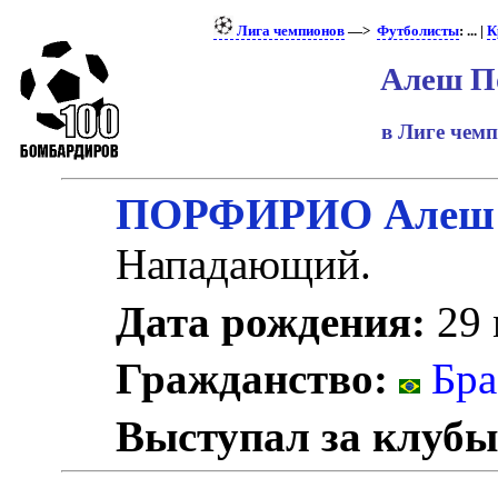
Лига чемпионов
—>
Футболисты
: ... |
К
Алеш П
в Лиге чем
ПОРФИРИО Алеш
Нападающий.
Дата рождения:
29 
Гражданство:
Бра
Выступал за клубы