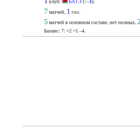
1
клуб:
БАТЭ
(
7
–
1
).
7
1
матчей,
гол.
5
матчей в основном составе, нет полных,
Баланс: 7: +2 =1 –4.