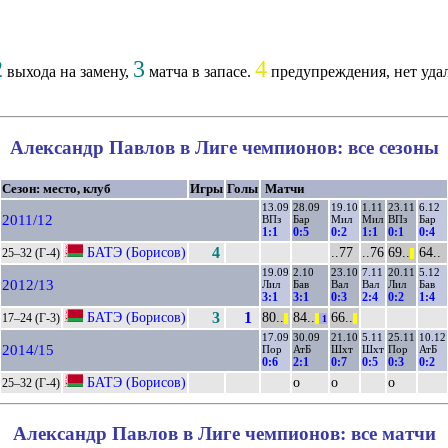
2
3
4
выхода на замену,
матча в запасе.
предупреждения, нет уда
Александр Павлов в Лиге чемпионов: все сезоны
Сезон: место, клуб
Игры
Голы
Матчи
13.09
28.09
19.10
1.11
23.11
6.12
2011/12
ВПз
Бар
Мил
Мил
ВПз
Бар
1:1
0:5
0:2
1:1
0:1
0:4
БАТЭ (Борисов)
4
..77
..76
69..
64..
25–32 (Г-4)
||
19.09
2.10
23.10
7.11
20.11
5.12
2012/13
Лил
Бав
Вал
Вал
Лил
Бав
3:1
3:1
0:3
2:4
0:2
1:4
БАТЭ (Борисов)
3
1
80..
84..
66..
17–24 (Г-3)
||
||
1
||
17.09
30.09
21.10
5.11
25.11
10.12
2014/15
Пор
АтБ
Шхт
Шхт
Пор
АтБ
0:6
2:1
0:7
0:5
0:3
0:2
БАТЭ (Борисов)
о
о
о
25–32 (Г-4)
Александр Павлов в Лиге чемпионов: все матчи