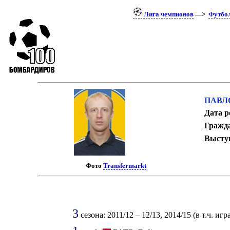
Лига чемпионов
—>
Футбо
ПАВЛО
Дата р
Гражда
Выступ
Фото
Transfermarkt
3
сезона: 2011/12 – 12/13, 2014/15 (в т.ч. игр