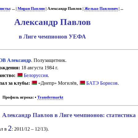
листы
: ... |
Миран Павлин
| Александр Павлов |
Желько Павлович
| ...
Александр Павлов
в Лиге чемпионов УЕФА
В Александр
. Полузащитник.
ождения:
18 августа 1984 г.
нство:
Белоруссия
.
ал за клубы:
«Днепр» Могилёв,
БАТЭ Борисов
.
Профиль игрока:
•
Transfermarkt
Александр Павлов в Лиге чемпионов: статистика
2
ал в
: 2011/12 – 12/13).