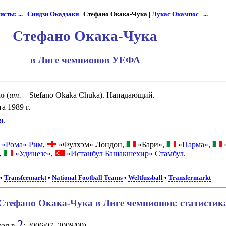
исты
: ... |
Синдзи Окадзаки
| Стефано Окака-Чука |
Лукас Окампос
| ...
Стефано Окака-Чука
в Лиге чемпионов УЕФА
о
(
ит.
– Stefano Okaka Chuka). Нападающий.
а 1989 г.
я
.
«Рома» Рим
,
«Фулхэм» Лондон,
«Бари»,
«Парма»
,
«
,
«Удинезе»
,
«Истанбул Башакшехир» Стамбул
.
•
Transfermarkt
•
National Football Teams
•
Weltfussball
•
Transfermarkt
Стефано Окака-Чука в Лиге чемпионов: статистик
2
грал в
: 2006/07, 2008/09).