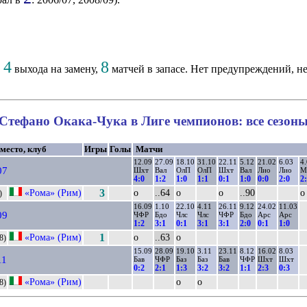
4
8
,
выхода на замену,
матчей в запасе. Нет предупреждений, не
Стефано Окака-Чука в Лиге чемпионов: все сезон
 место, клуб
Игры
Голы
Матчи
12.09
27.09
18.10
31.10
22.11
5.12
21.02
6.03
4.
07
Шхт
Вал
ОлП
ОлП
Шхт
Вал
Лио
Лио
М
4:0
1:2
1:0
1:1
0:1
1:0
0:0
2:0
2
«Рома» (Рим)
3
о
..64
о
о
..90
о
)
16.09
1.10
22.10
4.11
26.11
9.12
24.02
11.03
09
ЧФР
Бдо
Члс
Члс
ЧФР
Бдо
Арс
Арс
1:2
3:1
0:1
3:1
3:1
2:0
0:1
1:0
«Рома» (Рим)
1
о
..63
о
8)
15.09
28.09
19.10
3.11
23.11
8.12
16.02
8.03
11
Бав
ЧФР
Баз
Баз
Бав
ЧФР
Шхт
Шхт
0:2
2:1
1:3
3:2
3:2
1:1
2:3
0:3
«Рома» (Рим)
о
о
8)