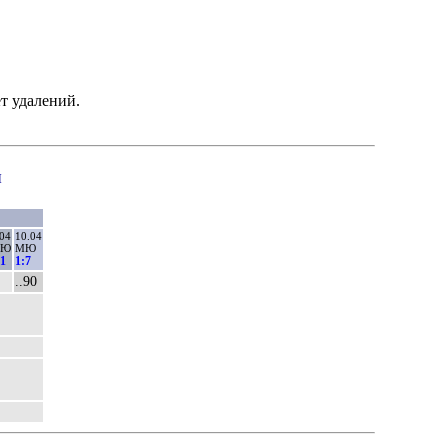
т удалений.
ы
04
10.04
Ю
МЮ
:1
1:7
..90