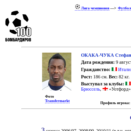
Лига чемпионов
—>
Футбол
ОКАКА-ЧУКА Стефан
Дата рождения:
9 август
Гражданство:
Итали
Рост:
186 см.
Вес:
82 кг.
Выступал за клубы:
Брюссель
,
«Уотфорд»
Фото
Transfermarkt
Профиль игрока:
3
сезона: 2006/07, 2008/09, 2010/11 (в т.ч. и