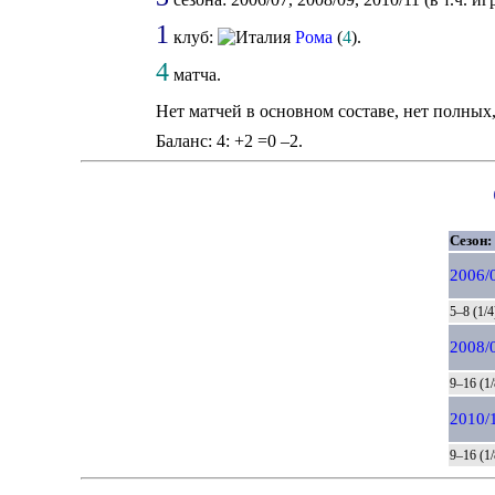
1
клуб:
Рома
(
4
).
4
матча.
Нет матчей в основном составе, нет полных
Баланс: 4: +2 =0 –2.
Сезон:
2006/
5–8 (1/4
2008/
9–16 (1/
2010/
9–16 (1/