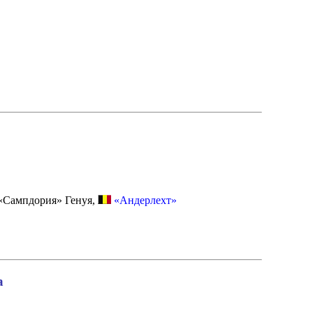
Сампдория» Генуя,
«Андерлехт»
а