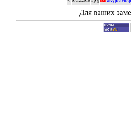
Гр
5.
«Бурсаспо
07.12.2010
6
Для ваших зам