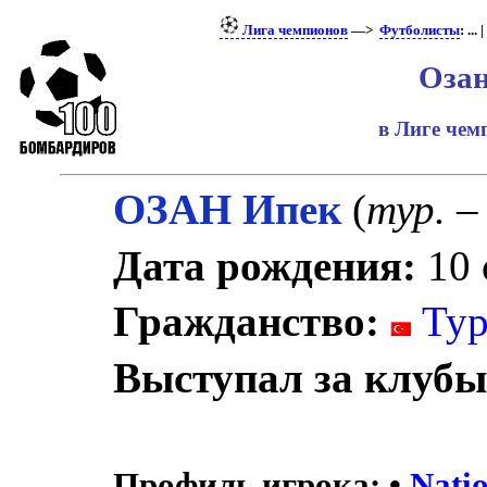
Лига чемпионов
—>
Футболисты
: ... |
Оза
в Лиге че
ОЗАН Ипек
(
тур.
– 
Дата рождения:
10 
Гражданство:
Тур
Выступал за клубы
Профиль игрока:
•
Nati