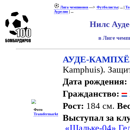
Лига чемпионов
—>
Футболисты
: ... |
То
Аурелио
| ...
Нилс Ауде
в Лиге чем
АУДЕ-КАМПХЁ
Kamphuis). Защи
Дата рождения:
Гражданство:
Рост:
184 см.
Вес
Фото
Transfermarkt
Выступал за кл
«Шальке-04» Ге