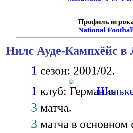
Профиль игрока
National Footbal
Нилс Ауде-Кампхёйс в 
1
сезон: 2001/02.
1
клуб:
Шальке
3
матча.
3
матча в основном 