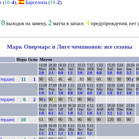
н
(
10
–
4
),
Барселона
(
19
–
2
).
8
2
4
,
выходов на замену,
матча в запасе.
предупреждения, нет 
Марк Овермарс в Лиге чемпионов: все сезоны
Игры
Голы
Матчи
14.09
28.09
19.10
2.11
23.11
7.12
1.03
15.03
5.04
19.04
2
Мил
АЕК
Зцб
Зцб
Мил
АЕК
Хай
Хай
Бав
Бав
М
2:0
2:1
0:0
1:1
2:0
2:0
0:0
3:0
0:0
5:2
1
тердам)
11
1
90
65..
46..
46..
..81
90
60..
90
90
90
9
1
13.09
27.09
18.10
1.11
22.11
6.12
6.03
20.03
3.04
17.04
2
РМ
Фер
Грс
Грс
РМ
Фер
БДд
БДд
Пан
Пан
Ю
1:0
5:1
3:0
0:0
2:0
4:0
2:0
1:0
0:1
3:0
1
тердам)
6
2
90
90
90
73..
90
90
1
||
1
11.09
25.09
16.10
30.10
20.11
4.12
5.03
19.03
9.04
23.04
Оср
Грс
ГлР
ГлР
Оср
Грс
АтМ
АтМ
Юве
Юве
1:0
0:1
4:1
1:0
1:2
1:0
1:1
3:2
1:2
1:4
тердам)
10
63..
90
90
78..
90
90
90
120
90
90
16.09
30.09
21.10
4.11
25.11
9.12
Лнс
Пан
ДКи
ДКи
Лнс
Пан
1:1
2:1
1:1
1:3
0:1
3:1