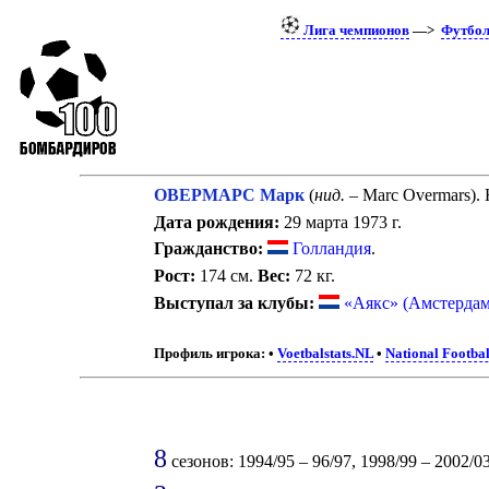
Лига чемпионов
—>
Футбо
ОВЕРМАРС Марк
(
нид.
– Marc Overmars).
Дата рождения:
29 марта 1973 г.
Гражданство:
Голландия
.
Рост:
174 см.
Вес:
72 кг.
Выступал за клубы:
«Аякс» (Амстердам
Профиль игрока:
•
Voetbalstats.NL
•
National Footba
8
сезонов: 1994/95 – 96/97, 1998/99 – 2002/03