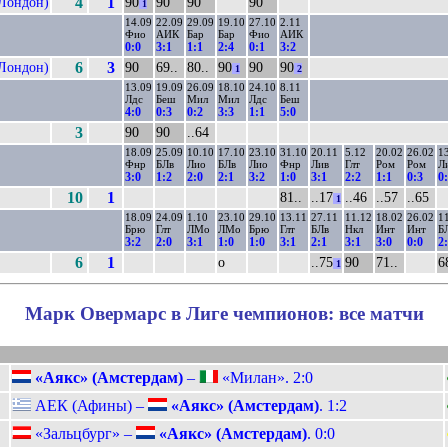
Лондон)
4
1
90
90
90
90
1
14.09
22.09
29.09
19.10
27.10
2.11
Фио
АИК
Бар
Бар
Фио
АИК
0:0
3:1
1:1
2:4
0:1
3:2
Лондон)
6
3
90
69..
80..
90
90
90
1
2
13.09
19.09
26.09
18.10
24.10
8.11
Лдс
Беш
Мил
Мил
Лдс
Беш
4:0
0:3
0:2
3:3
1:1
5:0
3
90
90
..64
18.09
25.09
10.10
17.10
23.10
31.10
20.11
5.12
20.02
26.02
1
Фнр
БЛв
Лио
БЛв
Лио
Фнр
Лив
Глт
Ром
Ром
Л
3:0
1:2
2:0
2:1
3:2
1:0
3:1
2:2
1:1
0:3
0
10
1
81..
..17
..46
..57
..65
1
18.09
24.09
1.10
23.10
29.10
13.11
27.11
11.12
18.02
26.02
1
Брю
Глт
ЛМо
ЛМо
Брю
Глт
БЛв
Нкл
Инт
Инт
Б
3:2
2:0
3:1
1:0
1:0
3:1
2:1
3:1
3:0
0:0
2
6
1
о
..75
90
71..
6
1
Марк Овермарс в Лиге чемпионов: все матчи
«Аякс» (Амстердам)
–
«Милан». 2:0
АЕК (Афины) –
«Аякс» (Амстердам)
. 1:2
«Зальцбург» –
«Аякс» (Амстердам)
. 0:0