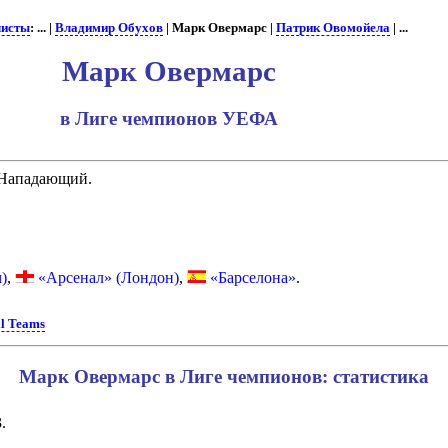
листы
: ... |
Владимир Обухов
| Марк Овермарс |
Патрик Овомойела
| ...
Марк Овермарс
в Лиге чемпионов УЕФА
 Нападающий.
)
,
«Арсенал» (Лондон)
,
«Барселона»
.
ll Teams
Марк Овермарс в Лиге чемпионов: статистика
.