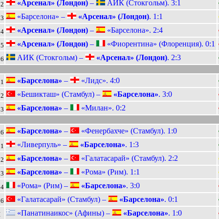
«Арсенал» (Лондон)
–
АИК (Стокгольм). 3:1
2
«Барселона» –
«Арсенал» (Лондон)
. 1:1
3
«Арсенал» (Лондон)
–
«Барселона». 2:4
4
«Арсенал» (Лондон)
–
«Фиорентина» (Флоренция). 0:1
5
АИК (Стокгольм) –
«Арсенал» (Лондон)
. 2:3
6
«Барселона»
–
«Лидс». 4:0
1
«Бешикташ» (Стамбул) –
«Барселона»
. 3:0
2
«Барселона»
–
«Милан». 0:2
3
«Барселона»
–
«Фенербахче» (Стамбул). 1:0
6
«Ливерпуль» –
«Барселона»
. 1:3
1
«Барселона»
–
«Галатасарай» (Стамбул). 2:2
2
«Барселона»
–
«Рома» (Рим). 1:1
3
«Рома» (Рим) –
«Барселона»
. 3:0
4
«Галатасарай» (Стамбул) –
«Барселона»
. 0:1
6
«Панатинаикос» (Афины) –
«Барселона»
. 1:0
I