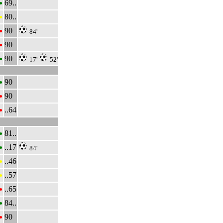
•
69..
•
80..
•
90
84'
•
90
•
90
17'
52'
•
90
•
90
•
..64
•
81..
•
..17
84'
•
..46
•
..57
•
..65
•
84..
•
90