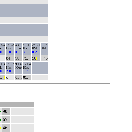
3.03
19.03
3.04
9.04
23.04
1.05
ив
Глт
Пан
Пан
РМ
РМ
:0
1:0
0:1
3:1
0:2
1:1
84..
90
75..
90
..46
||
1.03
19.03
9.04
22.04
Лв
Нкл
Юве
Юве
:0
2:0
1:1
1:2
8..
о
83..
85..
||
•
90
•
65..
•
46..