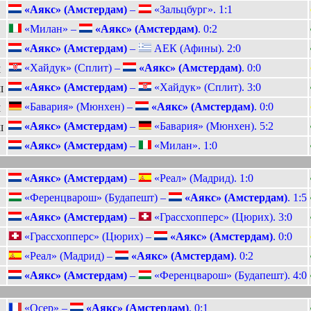
«Аякс» (Амстердам)
–
«Зальцбург». 1:1
«Милан» –
«Аякс» (Амстердам)
. 0:2
«Аякс» (Амстердам)
–
АЕК (Афины). 2:0
«Хайдук» (Сплит) –
«Аякс» (Амстердам)
. 0:0
I
«Аякс» (Амстердам)
–
«Хайдук» (Сплит). 3:0
I
«Бавария» (Мюнхен) –
«Аякс» (Амстердам)
. 0:0
I
«Аякс» (Амстердам)
–
«Бавария» (Мюнхен). 5:2
I
«Аякс» (Амстердам)
–
«Милан». 1:0
«Аякс» (Амстердам)
–
«Реал» (Мадрид). 1:0
«Ференцварош» (Будапешт) –
«Аякс» (Амстердам)
. 1:5
«Аякс» (Амстердам)
–
«Грассхопперс» (Цюрих). 3:0
«Грассхопперс» (Цюрих) –
«Аякс» (Амстердам)
. 0:0
«Реал» (Мадрид) –
«Аякс» (Амстердам)
. 0:2
«Аякс» (Амстердам)
–
«Ференцварош» (Будапешт). 4:0
«Осер» –
«Аякс» (Амстердам)
. 0:1