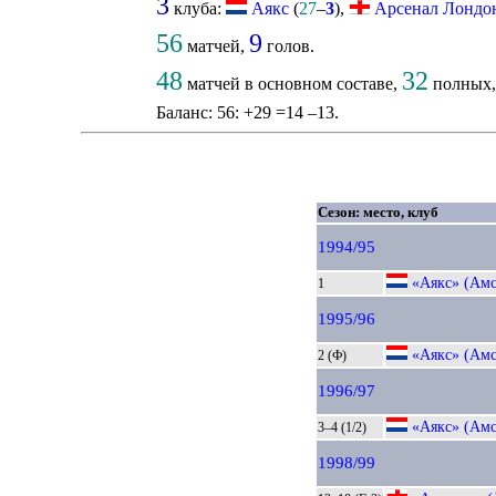
3
клуба:
Аякс
(
27
–
3
),
Арсенал Лондо
56
9
матчей,
голов.
48
32
матчей в основном составе,
полных
Баланс: 56: +29 =14 –13.
Сезон: место, клуб
1994/95
«Аякс» (Амс
1
1995/96
«Аякс» (Амс
2 (Ф)
1996/97
«Аякс» (Амс
3–4 (1/2)
1998/99