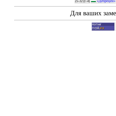
«Дебрецен»
25–32 (Г-4)
Для ваших зам