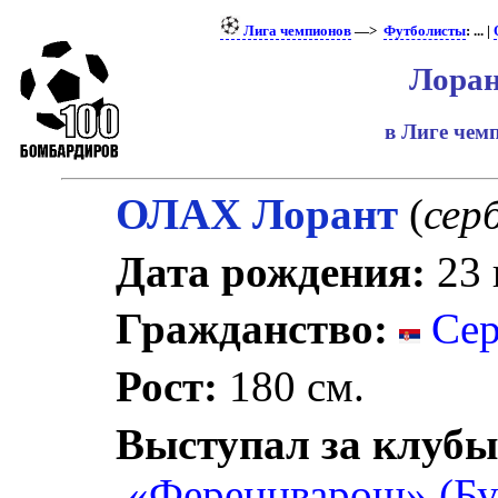
Лига чемпионов
—>
Футболисты
: ... |
Лоран
в Лиге че
ОЛАХ Лорант
(
серб
Дата рождения:
23 
Гражданство:
Сер
Рост:
180 см.
Выступал за клубы
«Ференцварош» (Бу