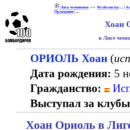
Лига чемпионов
—>
Футболисты
: ... |
Ал
Орландини
| ...
Хоан 
в Лиге чем
ОРИОЛЬ Хоан
(
исп
Дата рождения:
5 н
Гражданство:
Исп
Выступал за клубы
Хоан Ориоль в Лиг