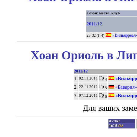
Сезон: место, клуб
2011/12
«Вильярреал
25–32 (Г-4)
Хоан Ориоль в Лиг
2011/12
Гр
1.
«Вильярр
02.11.2011
4
Гр
2.
«Бавария»
22.11.2011
5
Гр
3.
«Вильярр
07.12.2011
6
Для ваших зам