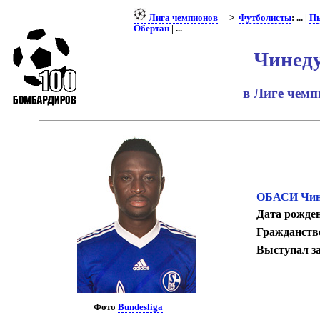
Лига чемпионов
—>
Футболисты
: ... |
Пь
Обертан
| ...
Чинед
в Лиге чем
ОБАСИ Чин
Дата рожде
Гражданств
Выступал з
Фото
Bundesliga