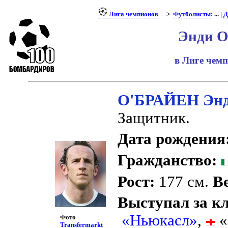
Лига чемпионов
—>
Футболисты
: ... |
Д
Энди О
в Лиге чем
О'БРАЙЕН Эн
Защитник.
Дата рождения
Гражданство:
Рост:
177 см.
Ве
Выступал за к
«Ньюкасл»
,
«
Фото
Transfermarkt