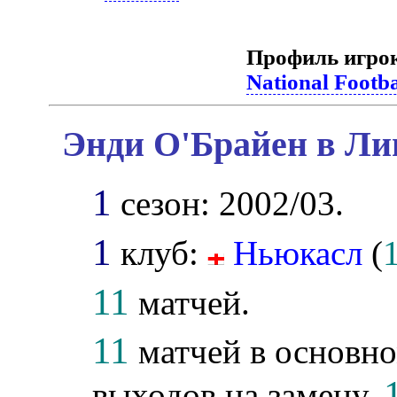
Профиль игро
National Footb
Энди О'Брайен в Ли
1
сезон: 2002/03.
1
клуб:
Ньюкасл
(
11
матчей.
11
матчей в основно
выходов на замену,