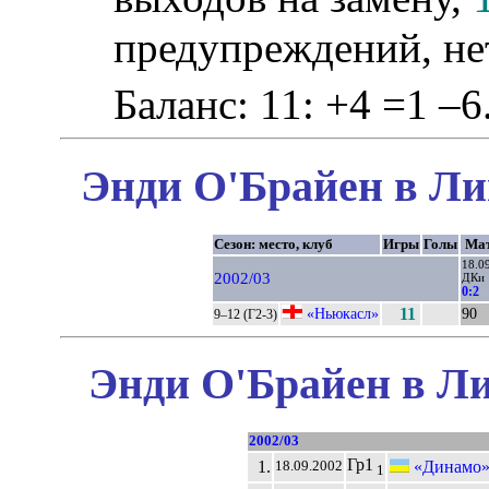
предупреждений, не
Баланс: 11: +4 =1 –6
Энди О'Брайен в Ли
Сезон: место, клуб
Игры
Голы
Мат
18.0
2002/03
ДКи
0:2
«Ньюкасл»
11
90
9–12 (Г2-3)
Энди О'Брайен в Ли
2002/03
Гр1
1.
«Динамо»
18.09.2002
1