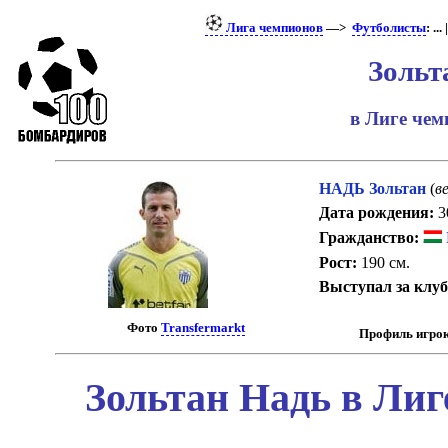
Лига чемпионов
—>
Футболисты
: ... 
Зольт
в Лиге че
НАДЬ Зольтан
(
ве
Дата рождения:
30
Гражданство:
Рост:
190 см.
Выступал за клу
Фото
Transfermarkt
Профиль игрок
Зольтан Надь в Лиг