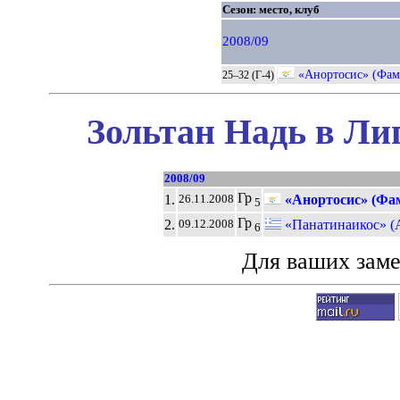
Сезон: место, клуб
2008/09
«Анортосис» (Фам
25–32 (Г-4)
Зольтан Надь в Ли
2008/09
Гр
1.
«Анортосис» (Фам
26.11.2008
5
Гр
2.
«Панатинаикос» (
09.12.2008
6
Для ваших зам