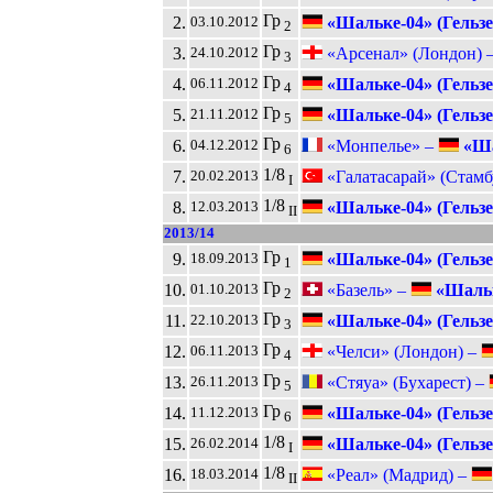
Гр
2.
«Шальке-04» (Гельзе
03.10.2012
2
Гр
3.
«Арсенал» (Лондон) 
24.10.2012
3
Гр
4.
«Шальке-04» (Гельзе
06.11.2012
4
Гр
5.
«Шальке-04» (Гельзе
21.11.2012
5
Гр
6.
«Монпелье» –
«Ша
04.12.2012
6
1/8
7.
«Галатасарай» (Стамб
20.02.2013
I
1/8
8.
«Шальке-04» (Гельзе
12.03.2013
II
2013/14
Гр
9.
«Шальке-04» (Гельзе
18.09.2013
1
Гр
10.
«Базель» –
«Шальк
01.10.2013
2
Гр
11.
«Шальке-04» (Гельзе
22.10.2013
3
Гр
12.
«Челси» (Лондон) –
06.11.2013
4
Гр
13.
«Стяуа» (Бухарест) –
26.11.2013
5
Гр
14.
«Шальке-04» (Гельзе
11.12.2013
6
1/8
15.
«Шальке-04» (Гельзе
26.02.2014
I
1/8
16.
«Реал» (Мадрид) –
18.03.2014
II