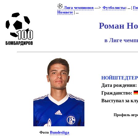
Лига чемпионов
—>
Футболисты
: ... |
Гю
Номвете
| ...
Роман Но
в Лиге чем
НОЙШТЕДТЕР 
Дата рождения:
Гражданство:
Выступал за кл
Профиль игр
Фото
Bundesliga