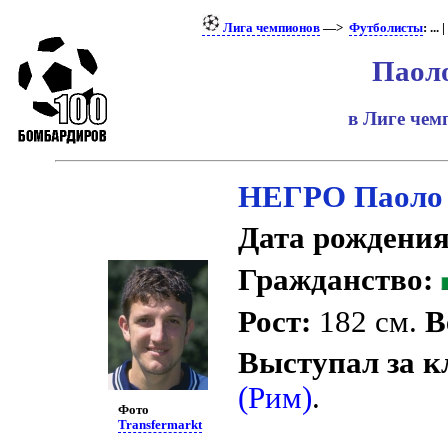
Лига чемпионов
—>
Футболисты
: ... |
Паол
в Лиге че
НЕГРО Паоло
Дата рождения
Гражданство:
Рост:
182 см.
В
Выступал за к
(Рим)
.
Фото
Transfermarkt