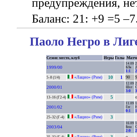
предупреждения, не
Баланс: 21: +9 =5 –7
Паоло Негро в Лиг
Сезон: место, клуб
Игры
Голы
Матч
14.09
2
1999/00
БЛв
1:1
2
«Лацио» (Рим)
10
1
90
5–8 (1/4)
12.09
2
2000/01
Шхт
3:0
3
«Лацио» (Рим)
5
13–16 (Г2-4)
11.09
1
2001/02
Глт
Н
0:1
1
«Лацио» (Рим)
3
25–32 (Г-4)
16.09
1
2003/04
Беш
2:0
2
«Лацио» (Рим)
3
о
25–32 (Г-4)