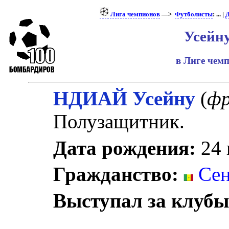
Лига чемпионов
—>
Футболисты
: ... |
Д
Усейн
в Лиге чем
НДИАЙ Усейну
(
фр
Полузащитник.
Дата рождения:
24 
Гражданство:
Сен
Выступал за клубы