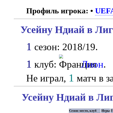
Профиль игрока:
•
UEF
Усейну Ндиай в Лиг
1
сезон: 2018/19.
1
клуб:
Лион
.
1
Не играл,
матч в з
Усейну Ндиай в Лиг
Сезон: место, клуб
Игры
Г