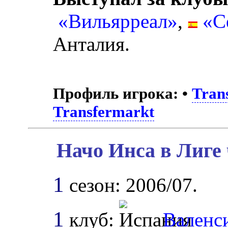
«Вильярреал»
,
«С
Анталия.
Профиль игрока:
•
Tran
Transfermarkt
Начо Инса в Лиге
1
сезон: 2006/07.
1
клуб:
Валенс