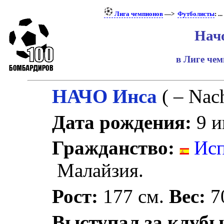
Лига чемпионов
—>
Футболисты
: ...
Нач
в Лиге че
НАЧО Инса
( – Nac
Дата рождения:
9 и
Гражданство:
Исп
Малайзия.
Рост:
177 см.
Вес:
70
Выступал за клубы