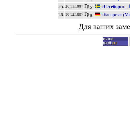
Гр
25.
«Гётеборг»
–
26.11.1997
5
Гр
26.
«Бавария» (М
10.12.1997
6
Для ваших зам