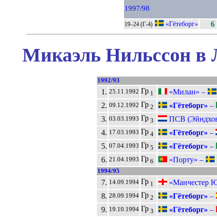
1997/98
«Гётеборг»
6
19–24 (Г-4)
Микаэль Нильссон в 
1992/93
Гр
1.
«Милан» –
25.11.1992
1
Гр
2.
«Гётеборг»
–
09.12.1992
2
Гр
3.
ПСВ (Эйндхов
03.03.1993
3
Гр
4.
«Гётеборг»
–
17.03.1993
4
Гр
5.
«Гётеборг»
–
07.04.1993
5
Гр
6.
«Порту» –
21.04.1993
6
1994/95
Гр
7.
«Манчестер Ю
14.09.1994
1
Гр
8.
«Гётеборг»
–
28.09.1994
2
Гр
9.
«Гётеборг»
–
19.10.1994
3