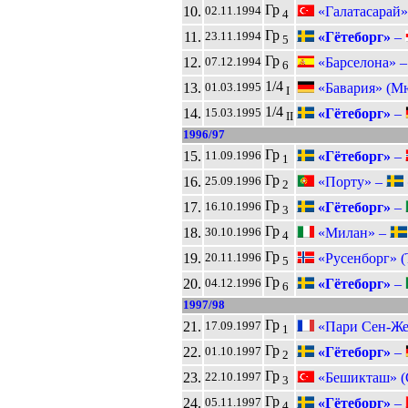
Гр
10.
«Галатасарай»
02.11.1994
4
Гр
11.
«Гётеборг»
–
23.11.1994
5
Гр
12.
«Барселона» 
07.12.1994
6
1/4
13.
«Бавария» (М
01.03.1995
I
1/4
14.
«Гётеборг»
–
15.03.1995
II
1996/97
Гр
15.
«Гётеборг»
–
11.09.1996
1
Гр
16.
«Порту» –
25.09.1996
2
Гр
17.
«Гётеборг»
–
16.10.1996
3
Гр
18.
«Милан» –
30.10.1996
4
Гр
19.
«Русенборг» (
20.11.1996
5
Гр
20.
«Гётеборг»
–
04.12.1996
6
1997/98
Гр
21.
«Пари Сен-Же
17.09.1997
1
Гр
22.
«Гётеборг»
–
01.10.1997
2
Гр
23.
«Бешикташ» (
22.10.1997
3
Гр
24.
«Гётеборг»
–
05.11.1997
4