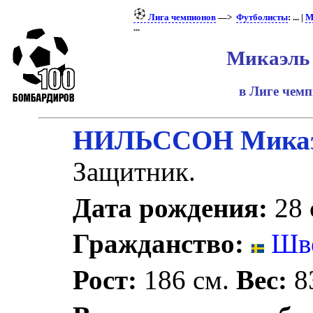
Лига чемпионов
—>
Футболисты
: ... |
М
...
Микаэль
в Лиге чем
НИЛЬССОН Мика
Защитник.
Дата рождения:
28 
Гражданство:
Шв
Рост:
186 см.
Вес:
83