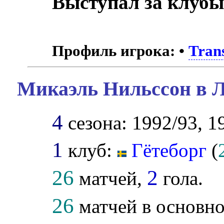
Выступал за клубы
Профиль игрока:
•
Tran
Микаэль Нильссон в Л
4
сезона: 1992/93, 1
1
клуб:
Гётеборг
(
26
2
матчей,
гола.
26
матчей в основно