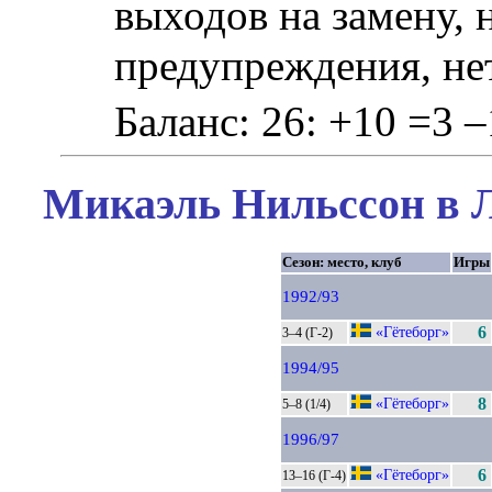
выходов на замену, 
предупреждения, не
Баланс: 26: +10 =3 –
Микаэль Нильссон в Л
Сезон: место, клуб
Игры
1992/93
«Гётеборг»
6
3–4 (Г-2)
1994/95
«Гётеборг»
8
5–8 (1/4)
1996/97
«Гётеборг»
6
13–16 (Г-4)