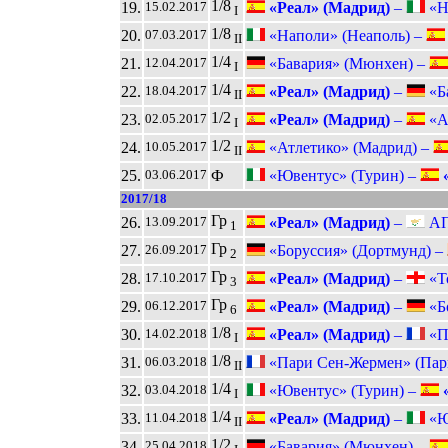
1/8
19.
«Реал» (Мадрид)
–
«На
15.02.2017
I
1/8
20.
«Наполи» (Неаполь) –
07.03.2017
II
1/4
21.
«Бавария» (Мюнхен) –
12.04.2017
I
1/4
22.
«Реал» (Мадрид)
–
«Ба
18.04.2017
II
1/2
23.
«Реал» (Мадрид)
–
«Ат
02.05.2017
I
1/2
24.
«Атлетико» (Мадрид) –
10.05.2017
II
25.
Ф
«Ювентус» (Турин) –
«
03.06.2017
2017/18
Гр
26.
«Реал» (Мадрид)
–
АП
13.09.2017
1
Гр
27.
«Боруссия» (Дортмунд) –
26.09.2017
2
Гр
28.
«Реал» (Мадрид)
–
«То
17.10.2017
3
Гр
29.
«Реал» (Мадрид)
–
«Бо
06.12.2017
6
1/8
30.
«Реал» (Мадрид)
–
«Па
14.02.2018
I
1/8
31.
«Пари Сен-Жермен» (Пар
06.03.2018
II
1/4
32.
«Ювентус» (Турин) –
«
03.04.2018
I
1/4
33.
«Реал» (Мадрид)
–
«Юв
11.04.2018
II
1/2
34.
«Бавария» (Мюнхен) –
25.04.2018