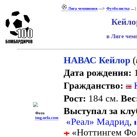
Лига чемпионов
—>
Футболисты
: ... |
Кейло
в Лиге че
НАВАС Кейлор
(
Дата рождения:
1
Гражданство:
К
Рост:
184 см.
Вес
Выступал за клу
Фото
img.uefa.com
«Реал» Мадрид
,
«Ноттингем Фо