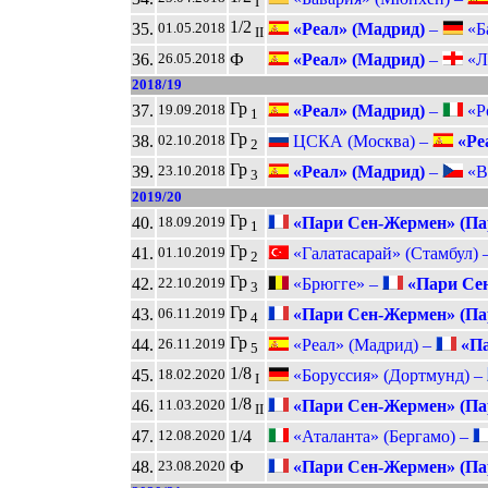
I
1/2
35.
«Реал» (Мадрид)
–
«Ба
01.05.2018
II
36.
Ф
«Реал» (Мадрид)
–
«Ли
26.05.2018
2018/19
Гр
37.
«Реал» (Мадрид)
–
«Ро
19.09.2018
1
Гр
38.
ЦСКА (Москва) –
«Ре
02.10.2018
2
Гр
39.
«Реал» (Мадрид)
–
«Ви
23.10.2018
3
2019/20
Гр
40.
«Пари Сен-Жермен» (Па
18.09.2019
1
Гр
41.
«Галатасарай» (Стамбул) 
01.10.2019
2
Гр
42.
«Брюгге» –
«Пари Сен
22.10.2019
3
Гр
43.
«Пари Сен-Жермен» (Па
06.11.2019
4
Гр
44.
«Реал» (Мадрид) –
«Па
26.11.2019
5
1/8
45.
«Боруссия» (Дортмунд) –
18.02.2020
I
1/8
46.
«Пари Сен-Жермен» (Па
11.03.2020
II
47.
1/4
«Аталанта» (Бергамо) –
12.08.2020
48.
Ф
«Пари Сен-Жермен» (Па
23.08.2020