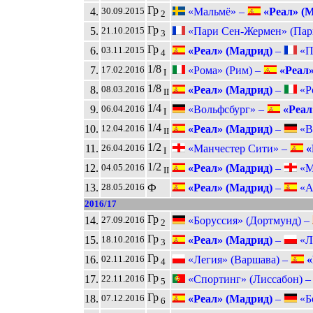
Гр
4.
«Мальмё» –
«Реал» (М
30.09.2015
2
Гр
5.
«Пари Сен-Жермен» (Пар
21.10.2015
3
Гр
6.
«Реал» (Мадрид)
–
«Па
03.11.2015
4
1/8
7.
«Рома» (Рим) –
«Реал»
17.02.2016
I
1/8
8.
«Реал» (Мадрид)
–
«Ро
08.03.2016
II
1/4
9.
«Вольфсбург» –
«Реал
06.04.2016
I
1/4
10.
«Реал» (Мадрид)
–
«Во
12.04.2016
II
1/2
11.
«Манчестер Сити» –
«
26.04.2016
I
1/2
12.
«Реал» (Мадрид)
–
«Ма
04.05.2016
II
13.
Ф
«Реал» (Мадрид)
–
«Ат
28.05.2016
2016/17
Гр
14.
«Боруссия» (Дортмунд) –
27.09.2016
2
Гр
15.
«Реал» (Мадрид)
–
«Ле
18.10.2016
3
Гр
16.
«Легия» (Варшава) –
«
02.11.2016
4
Гр
17.
«Спортинг» (Лиссабон) 
22.11.2016
5
Гр
18.
«Реал» (Мадрид)
–
«Бо
07.12.2016
6