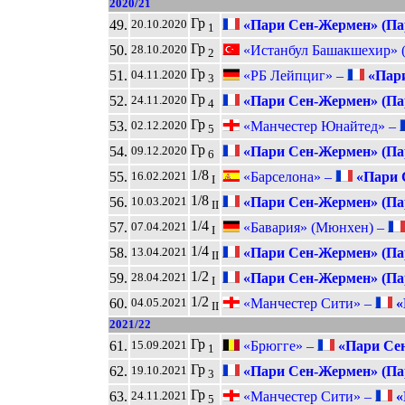
2020/21
Гр
49.
«Пари Сен-Жермен» (Па
20.10.2020
1
Гр
50.
«Истанбул Башакшехир» (
28.10.2020
2
Гр
51.
«РБ Лейпциг» –
«Пари
04.11.2020
3
Гр
52.
«Пари Сен-Жермен» (Па
24.11.2020
4
Гр
53.
«Манчестер Юнайтед» –
02.12.2020
5
Гр
54.
«Пари Сен-Жермен» (Па
09.12.2020
6
1/8
55.
«Барселона» –
«Пари 
16.02.2021
I
1/8
56.
«Пари Сен-Жермен» (Па
10.03.2021
II
1/4
57.
«Бавария» (Мюнхен) –
07.04.2021
I
1/4
58.
«Пари Сен-Жермен» (Па
13.04.2021
II
1/2
59.
«Пари Сен-Жермен» (Па
28.04.2021
I
1/2
60.
«Манчестер Сити» –
«
04.05.2021
II
2021/22
Гр
61.
«Брюгге» –
«Пари Сен
15.09.2021
1
Гр
62.
«Пари Сен-Жермен» (Па
19.10.2021
3
Гр
63.
«Манчестер Сити» –
«
24.11.2021
5