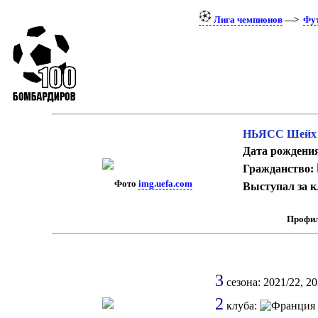
Лига чемпионов
—>
Фу
НЬЯСС Шейх
Дата рождени
Гражданство:
Фото
img.uefa.com
Выступал за к
Профил
3
сезона: 2021/22, 20
2
клуба: