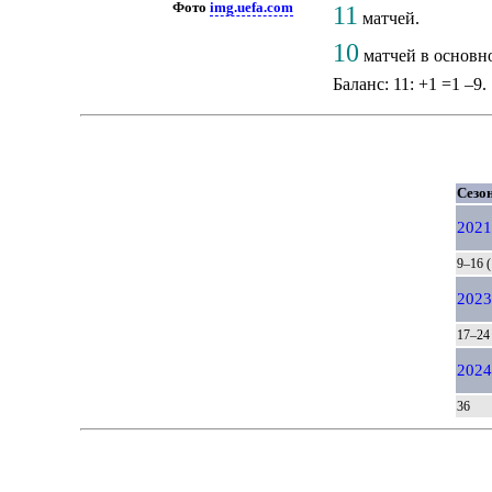
Фото
img.uefa.com
11
матчей.
10
матчей в основн
Баланс: 11: +1 =1 –9.
Сезон
2021
9–16 (
2023
17–24 
2024
36