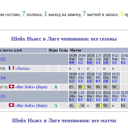
7
1
7
3
ом составе,
полных,
выход на замену,
матчей в запасе.
пр
Шейх Ньясс в Лиге чемпионов: все сезоны
: место, клуб
Игры
Голы
Матчи
14.09
29.09
20.10
2.11
23.11
8.12
22.0
/22
Влф
Зцб
Сев
Сев
Зцб
Влф
Члс
0:0
1:2
0:0
2:1
1:0
3:1
0:2
«Лилль»
о
о
о
о
о
1/8)
19.09
4.10
25.10
7.11
28.11
13.12
/24
РБЛ
ЦЗв
МС
МС
ЦЗв
РБЛ
1:3
2:2
1:3
0:3
2:0
1:2
«Янг Бойз» (Берн)
6
85..
90
90
90
90
90
(Г-3)
||
17.09
1.10
23.10
6.11
26.11
11.12
22.0
/25
АВи
Бар
Инт
Шхт
Ата
Шту
СГл
0:3
0:5
0:1
1:2
1:6
1:5
0:1
«Янг Бойз» (Берн)
5
46..
..58
о
90
90
о
84..
||
||
Шейх Ньясс в Лиге чемпионов: все матчи