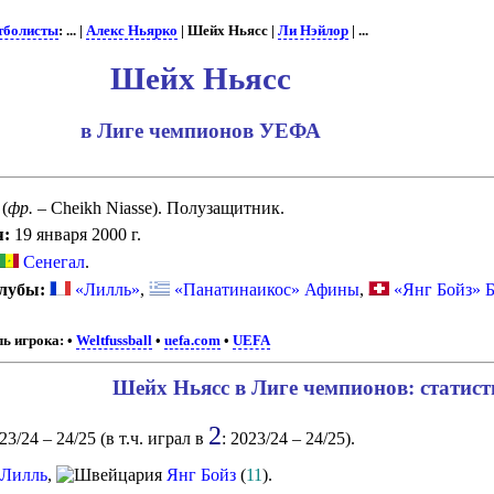
тболисты
: ... |
Алекс Ньярко
| Шейх Ньясс |
Ли Нэйлор
| ...
Шейх Ньясс
в Лиге чемпионов УЕФА
(
фр.
– Cheikh Niasse). Полузащитник.
я:
19 января 2000 г.
Сенегал
.
лубы:
«Лилль»
,
«Панатинаикос» Афины
,
«Янг Бойз» 
ь игрока:
•
Weltfussball
•
uefa.com
•
UEFA
Шейх Ньясс в Лиге чемпионов: статис
2
23/24 – 24/25 (в т.ч. играл в
: 2023/24 – 24/25).
Лилль
,
Янг Бойз
(
11
).