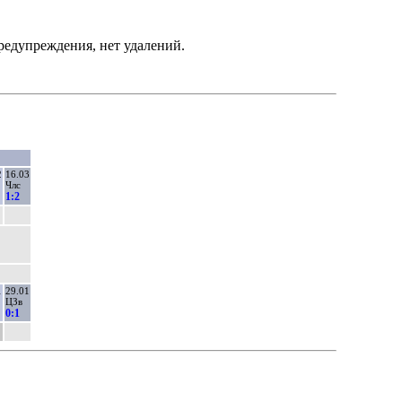
едупреждения, нет удалений.
2
16.03
Члс
1:2
1
29.01
ЦЗв
0:1