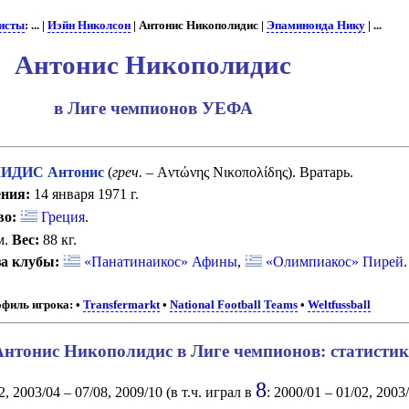
исты
: ... |
Иэйн Николсон
| Антонис Никополидис |
Эпаминонда Нику
| ...
Антонис Никополидис
в Лиге чемпионов УЕФА
ИДИС Антонис
(
греч.
– Aντώνης Nικοπολίδης). Вратарь.
ния:
14 января 1971 г.
во:
Греция
.
м.
Вес:
88 кг.
а клубы:
«Панатинаикос» Афины
,
«Олимпиакос» Пирей
.
филь игрока:
•
Transfermarkt
•
National Football Teams
•
Weltfussball
Антонис Никополидис в Лиге чемпионов: статистик
8
, 2003/04 – 07/08, 2009/10 (в т.ч. играл в
: 2000/01 – 01/02, 2003