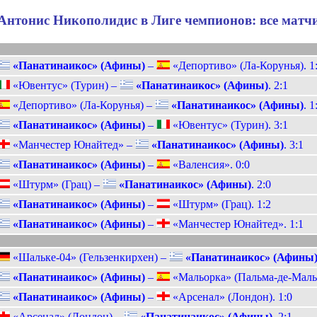
Антонис Никополидис в Лиге чемпионов: все матч
«Панатинаикос» (Афины)
–
«Депортиво» (Ла-Корунья). 1
«Ювентус» (Турин) –
«Панатинаикос» (Афины)
. 2:1
«Депортиво» (Ла-Корунья) –
«Панатинаикос» (Афины)
. 1
«Панатинаикос» (Афины)
–
«Ювентус» (Турин). 3:1
«Манчестер Юнайтед» –
«Панатинаикос» (Афины)
. 3:1
«Панатинаикос» (Афины)
–
«Валенсия». 0:0
«Штурм» (Грац) –
«Панатинаикос» (Афины)
. 2:0
«Панатинаикос» (Афины)
–
«Штурм» (Грац). 1:2
«Панатинаикос» (Афины)
–
«Манчестер Юнайтед». 1:1
«Шальке-04» (Гельзенкирхен) –
«Панатинаикос» (Афины
«Панатинаикос» (Афины)
–
«Мальорка» (Пальма-де-Мальо
«Панатинаикос» (Афины)
–
«Арсенал» (Лондон). 1:0
«Арсенал» (Лондон) –
«Панатинаикос» (Афины)
. 2:1