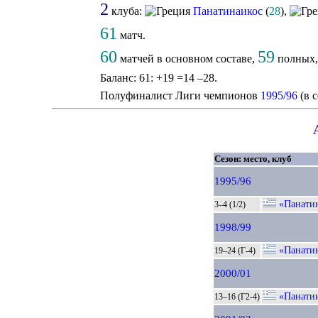
2
клуба:
Панатинаикос
(
28
),
61
матч.
60
59
матчей в основном составе,
полных
Баланс: 61: +19 =14 –28.
Полуфиналист Лиги чемпионов
1995/96
(в с
Сезон: место, клуб
1995/96
«Панати
3–4 (1/2)
1998/99
«Панати
19–24 (Г-4)
2000/01
«Панати
13–16 (Г2-4)