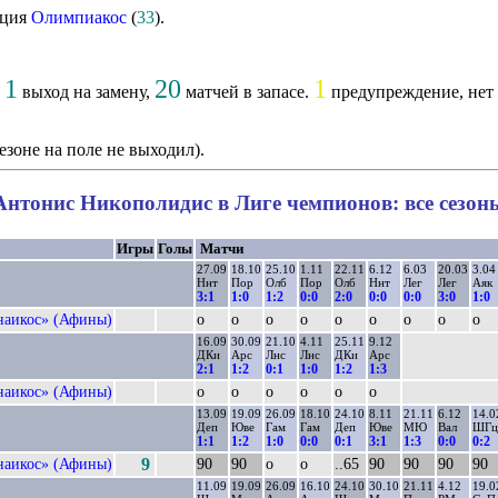
Олимпиакос
(
33
).
1
20
1
,
выход на замену,
матчей в запасе.
предупреждение, нет 
езоне на поле не выходил).
Антонис Никополидис в Лиге чемпионов: все сезон
Игры
Голы
Матчи
27.09
18.10
25.10
1.11
22.11
6.12
6.03
20.03
3.04
Ннт
Пор
Олб
Пор
Олб
Ннт
Лег
Лег
Аяк
3:1
1:0
1:2
0:0
2:0
0:0
0:0
3:0
1:0
наикос» (Афины)
о
о
о
о
о
о
о
о
о
16.09
30.09
21.10
4.11
25.11
9.12
ДКи
Арс
Лнс
Лнс
ДКи
Арс
2:1
1:2
0:1
1:0
1:2
1:3
наикос» (Афины)
о
о
о
о
о
о
13.09
19.09
26.09
18.10
24.10
8.11
21.11
6.12
14.0
Деп
Юве
Гам
Гам
Деп
Юве
МЮ
Вал
ШГц
1:1
1:2
1:0
0:0
0:1
3:1
1:3
0:0
0:2
наикос» (Афины)
9
90
90
о
о
..65
90
90
90
90
11.09
19.09
26.09
16.10
24.10
30.10
21.11
4.12
19.0