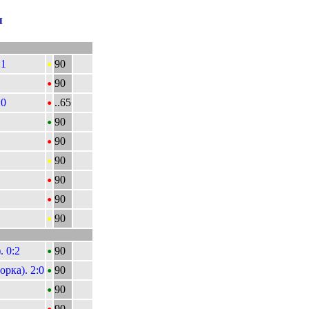
и
•
:1
90
•
90
•
:0
..65
•
90
•
90
•
90
•
90
•
90
•
90
•
)
. 0:2
90
•
рка). 2:0
90
•
90
•
90