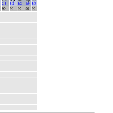
СпП
Пор
РМ
Бар
Бар
2:1
1:2
2:2
1:0
1:3
90
90
90
90
90