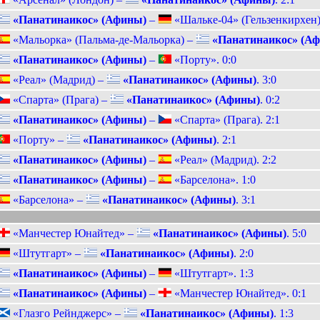
«Панатинаикос» (Афины)
–
«Шальке-04» (Гельзенкирхен).
«Мальорка» (Пальма-де-Мальорка) –
«Панатинаикос» (А
«Панатинаикос» (Афины)
–
«Порту». 0:0
«Реал» (Мадрид) –
«Панатинаикос» (Афины)
. 3:0
«Спарта» (Прага) –
«Панатинаикос» (Афины)
. 0:2
«Панатинаикос» (Афины)
–
«Спарта» (Прага). 2:1
«Порту» –
«Панатинаикос» (Афины)
. 2:1
«Панатинаикос» (Афины)
–
«Реал» (Мадрид). 2:2
«Панатинаикос» (Афины)
–
«Барселона». 1:0
«Барселона» –
«Панатинаикос» (Афины)
. 3:1
«Манчестер Юнайтед» –
«Панатинаикос» (Афины)
. 5:0
«Штутгарт» –
«Панатинаикос» (Афины)
. 2:0
«Панатинаикос» (Афины)
–
«Штутгарт». 1:3
«Панатинаикос» (Афины)
–
«Манчестер Юнайтед». 0:1
«Глазго Рейнджерс» –
«Панатинаикос» (Афины)
. 1:3