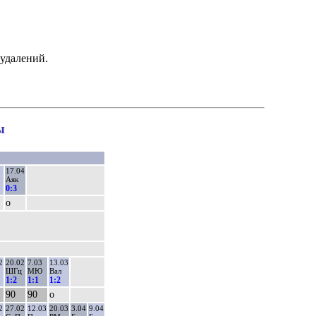
удалений.
ы
17.04
Аяк
0:3
о
2
20.02
7.03
13.03
ШГц
МЮ
Вал
1:2
1:1
1:2
90
90
о
2
27.02
12.03
20.03
3.04
9.04