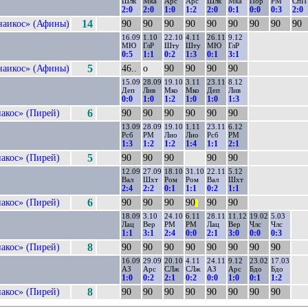
Шлк
Мка
Арс
Арс
Шлк
Мка
Пор
РМ
СпП
2:0
2:0
1:0
1:2
2:0
0:1
0:0
0:3
2:0
наикос» (Афины)
14
90
90
90
90
90
90
90
90
90
16.09
1.10
22.10
4.11
26.11
9.12
МЮ
ГлР
Шту
Шту
МЮ
ГлР
0:5
1:1
0:2
1:3
0:1
3:1
наикос» (Афины)
5
46..
о
90
90
90
90
15.09
28.09
19.10
3.11
23.11
8.12
Деп
Лив
Мко
Мко
Деп
Лив
0:0
1:0
1:2
1:0
1:0
1:3
акос» (Пирей)
6
90
90
90
90
90
90
13.09
28.09
19.10
1.11
23.11
6.12
Рсб
РМ
Лио
Лио
Рсб
РМ
1:3
1:2
1:2
1:4
1:1
2:1
акос» (Пирей)
5
90
90
90
90
90
12.09
27.09
18.10
31.10
22.11
5.12
Вал
Шхт
Ром
Ром
Вал
Шхт
2:4
2:2
0:1
1:1
0:2
1:1
акос» (Пирей)
6
90
90
90
90
90
90
||
18.09
3.10
24.10
6.11
28.11
11.12
19.02
5.03
Лац
Вер
РМ
РМ
Лац
Вер
Члс
Члс
1:1
3:1
2:4
0:0
2:1
3:0
0:0
0:3
акос» (Пирей)
8
90
90
90
90
90
90
90
90
16.09
29.09
20.10
4.11
24.11
9.12
23.02
17.03
АЗ
Арс
СЛж
СЛж
АЗ
Арс
Бдо
Бдо
1:0
0:2
2:1
0:2
0:0
1:0
0:1
1:2
акос» (Пирей)
8
90
90
90
90
90
90
90
90