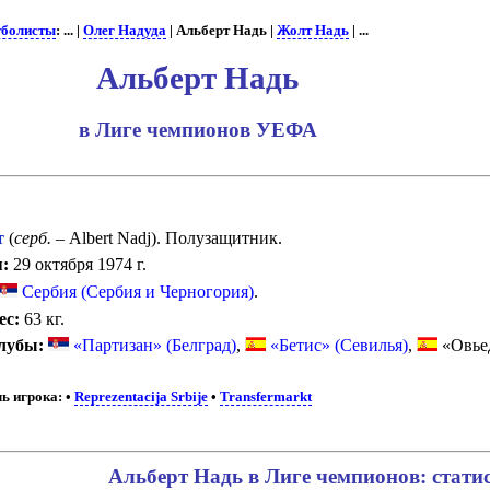
болисты
: ... |
Олег Надуда
| Альберт Надь |
Жолт Надь
| ...
Альберт Надь
в Лиге чемпионов УЕФА
т
(
серб.
– Albert Nadj). Полузащитник.
:
29 октября 1974 г.
Сербия (Сербия и Черногория)
.
ес:
63 кг.
лубы:
«Партизан» (Белград)
,
«Бетис» (Севилья)
,
«Овье
ь игрока:
•
Reprezentacija Srbije
•
Transfermarkt
Альберт Надь в Лиге чемпионов: стати