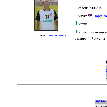
1
сезон: 2003/04.
1
клуб:
Партиз
4
матча.
4
матча в основном
Фото
Transfermarkt
Баланс: 4: +0 =2 –2.
2003/04
16.09