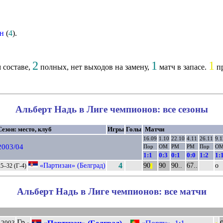
ан
(
4
).
2
1
1
 составе,
полных, нет выходов на замену,
матч в запасе.
пр
Альберт Надь в Лиге чемпионов: все сезоны
Сезон: место, клуб
Игры
Голы
Матчи
16.09
1.10
22.10
4.11
26.11
9.1
2003/04
Пор
ОМ
РМ
РМ
Пор
О
1:1
0:3
0:1
0:0
1:2
1:
«Партизан» (Белград)
4
90
90
90..
67..
о
25–32 (Г-4)
||
Альберт Надь в Лиге чемпионов: все матчи
Гр
.2003