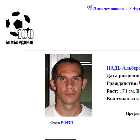
Лига чемпионов
—>
Фут
НАДЬ Альбер
Дата рождения
Гражданство:
Рост:
174 см.
В
Выступал за к
Профил
Фото
РФПЛ