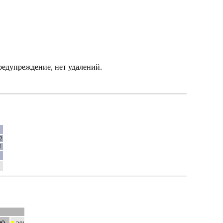
едупреждение, нет удалений.
2
М
1