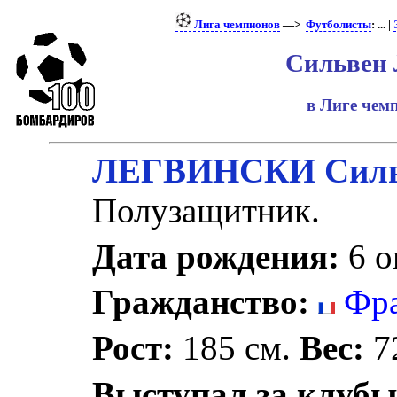
Лига чемпионов
—>
Футболисты
: ... |
Сильвен 
в Лиге че
ЛЕГВИНСКИ Силь
Полузащитник.
Дата рождения:
6 о
Гражданство:
Фра
Рост:
185 см.
Вес:
72
Выступал за клубы