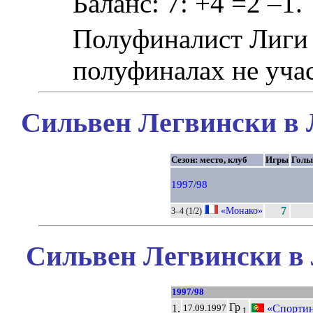
Баланс: 7: +4 =2 –1.
Полуфиналист Лиги
полуфиналах не учас
Сильвен Легвински в 
Сезон: место, клуб
Игры
Голы
1997/98
«Монако»
7
3–4 (1/2)
Сильвен Легвински в 
1997/98
Гр
1.
«Спортин
17.09.1997
1