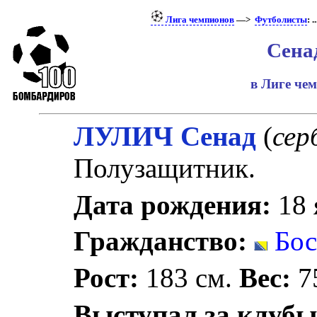
Лига чемпионов
—>
Футболисты
: ..
Сена
в Лиге че
ЛУЛИЧ Сенад
(
сер
Полузащитник.
Дата рождения:
18 
Гражданство:
Бос
Рост:
183 см.
Вес:
75
Выступал за клубы