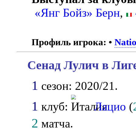
«Янг Бойз» Берн
,
Профиль игрока:
•
Nati
Сенад Лулич в Лиг
1
сезон: 2020/21.
1
клуб:
Лацио
(
2
матча.