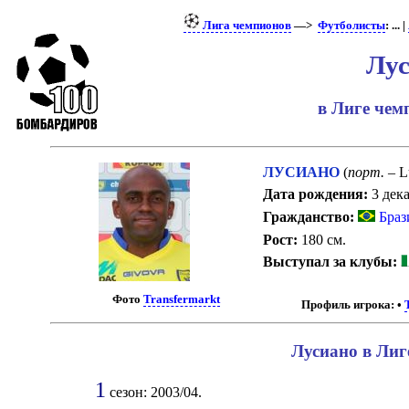
Лига чемпионов
—>
Футболисты
: ... |
Лу
в Лиге че
ЛУСИАНО
(
порт.
– L
Дата рождения:
3 дека
Гражданство:
Браз
Рост:
180 см.
Выступал за клубы:
Фото
Transfermarkt
Профиль игрока:
•
Лусиано в Лиг
1
сезон: 2003/04.