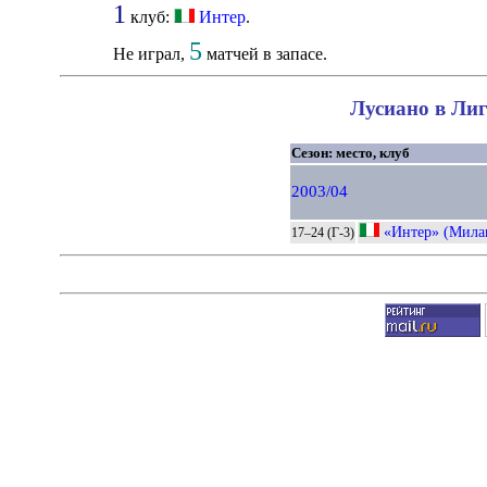
1
клуб:
Интер
.
5
Не играл,
матчей в запасе.
Лусиано в Лиг
Сезон: место, клуб
2003/04
«Интер» (Мила
17–24 (Г-3)