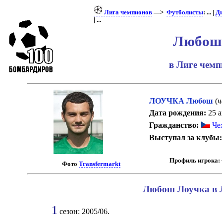
Лига чемпионов
—>
Футболисты
: ... |
Д
| ...
Любош
в Лиге чем
ЛОУЧКА Любош
(
ч
Дата рождения:
25 а
Гражданство:
Че
Выступал за клубы
Профиль игрока:
Фото
Transfermarkt
Любош Лоучка в Л
1
сезон: 2005/06.