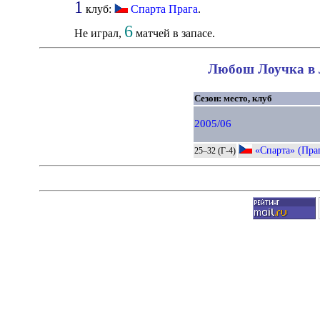
1
клуб:
Спарта Прага
.
6
Не играл,
матчей в запасе.
Любош Лоучка в Л
Сезон: место, клуб
2005/06
«Спарта» (Пра
25–32 (Г-4)