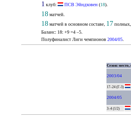
1
клуб:
ПСВ Эйндховен
(
18
).
18
матчей.
18
17
матчей в основном составе,
полных, 
Баланс: 18: +9 =4 –5.
Полуфиналист Лиги чемпионов
2004/05
.
Сезон: место,
2003/04
17–24 (Г-3)
2004/05
3–4 (1/2)