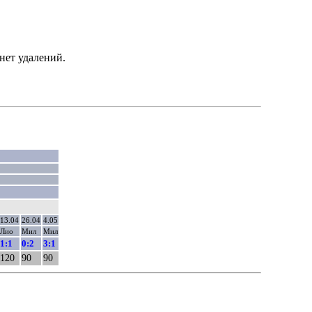
нет удалений.
13.04
26.04
4.05
Лио
Мил
Мил
1:1
0:2
3:1
120
90
90