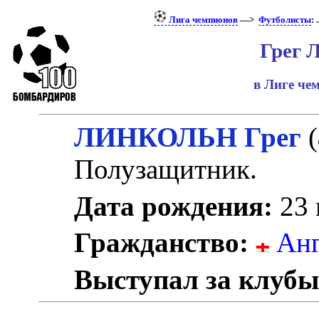
Лига чемпионов
—>
Футболисты
: .
Грег 
в Лиге ч
ЛИНКОЛЬН Грег
(
Полузащитник.
Дата рождения:
23 
Гражданство:
Анг
Выступал за клубы