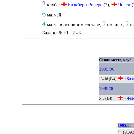
2
клуба:
Блэкберн Роверс
(
3
),
Челси
(
6
матчей.
4
2
2
матча в основном составе,
полных,
вы
Баланс: 6: +1 =2 –3.
Сезон: место, клуб
1995/96
«Блэ
13–16 (Г-4)
1999/00
«Чел
5–8 (1/4)
1995/96
1.
13.09.