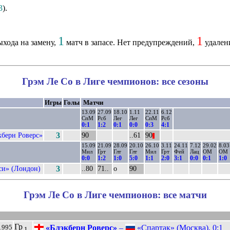
3
).
1
1
хода на замену,
матч в запасе. Нет предупреждений,
удален
Грэм Ле Со в Лиге чемпионов: все сезоны
Игры
Голы
Матчи
13.09
27.09
18.10
1.11
22.11
6.12
СпМ
Рсб
Лег
Лег
СпМ
Рсб
0:1
1:2
0:1
0:0
0:3
4:1
кберн Роверс»
3
90
..61
90
||
15.09
21.09
28.09
20.10
26.10
3.11
24.11
7.12
29.02
8.03
Мил
Грт
Глт
Глт
Мил
Грт
Фей
Лац
ОМ
ОМ
0:0
1:2
1:0
5:0
1:1
2:0
3:1
0:0
0:1
1:0
си» (Лондон)
3
..80
71..
о
90
Грэм Ле Со в Лиге чемпионов: все матчи
Гр
«Блэкберн Роверс»
–
«Спартак» (Москва). 0:1
1995
1