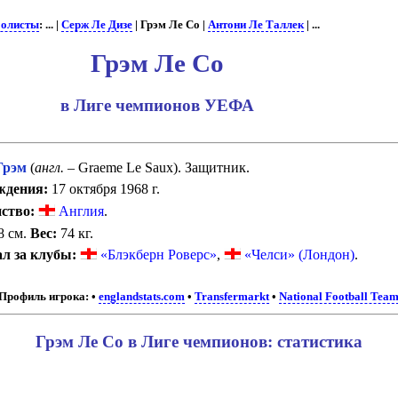
олисты
: ... |
Серж Ле Дизе
| Грэм Ле Со |
Антони Ле Таллек
| ...
Грэм Ле Со
в Лиге чемпионов УЕФА
Грэм
(
англ.
– Graeme Le Saux). Защитник.
ждения:
17 октября 1968 г.
ство:
Англия
.
8 см.
Вес:
74 кг.
л за клубы:
«Блэкберн Роверс»
,
«Челси» (Лондон)
.
Профиль игрока:
•
englandstats.com
•
Transfermarkt
•
National Football Team
Грэм Ле Со в Лиге чемпионов: статистика