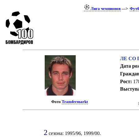
Лига чемпионов
—>
Футб
ЛЕ СО 
Дата ро
Граждан
Рост:
17
Выступа
Фото
Transfermarkt
2
сезона: 1995/96, 1999/00.