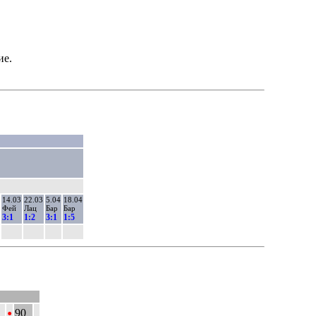
ие.
14.03
22.03
5.04
18.04
Фей
Лац
Бар
Бар
3:1
1:2
3:1
1:5
•
90