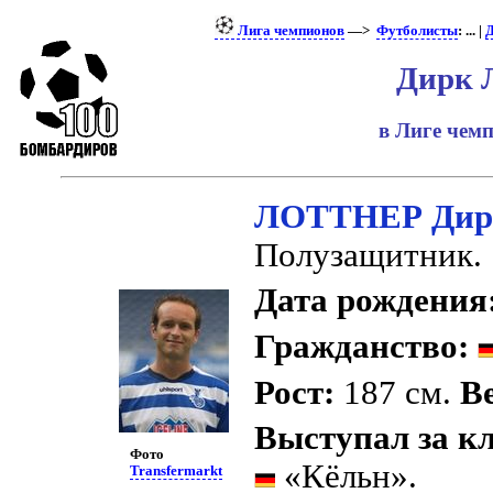
Лига чемпионов
—>
Футболисты
: ... |
Д
Дирк 
в Лиге чем
ЛОТТНЕР Дир
Полузащитник.
Дата рождения
Гражданство:
Рост:
187 см.
Ве
Выступал за к
Фото
«Кёльн».
Transfermarkt